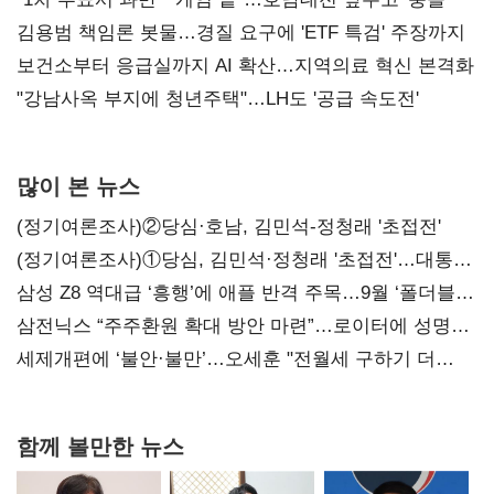
김용범 책임론 봇물…경질 요구에 'ETF 특검' 주장까지
보건소부터 응급실까지 AI 확산…지역의료 혁신 본격화
"강남사옥 부지에 청년주택"…LH도 '공급 속도전'
많이 본 뉴스
(정기여론조사)②당심·호남, 김민석-정청래 '초접전'
(정기여론조사)①당심, 김민석·정청래 '초접전'…대통령
지지도 '50% 아래로'(종합)
삼성 Z8 역대급 ‘흥행’에 애플 반격 주목…9월 ‘폴더블
대전’
삼전닉스 “주주환원 확대 방안 마련”…로이터에 성명
보내
세제개편에 ‘불안·불만’…오세훈 "전월세 구하기 더
힘들어질 것"
함께 볼만한 뉴스