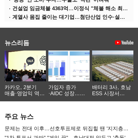
건설업 임금체불 4363억…이정식 "체불 해소 최우선"
계열사 몸집 줄이는 대기업…첨단산업 인수·설립에 '분주'
뉴스리듬
카카오, 2분기
가입자 증가
배터리 3사, 호남
매출·영업익 역대
·AIDC 성장…
ESS 시장서
최대…에이전트
SKT 2분기 성장
‘격돌’
AI 수익화 관건
본궤도
주요 뉴스
문제는 전대 이후…선호투표제로 뒤집힐 땐 '지지층
불복'
"1차 투표서 과반" "게임 끝"…호남대전 앞두고 '충돌'