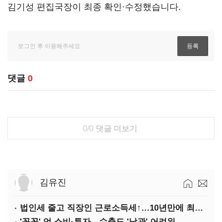
김기성 편집국장이 최종 확인·수정했습니다.
댓글
0
0/0
댓글 더보기
김유진
법인세 줄고 직장인 근로소득세↑…10년만에 최대치
'꽁꽁' 언 소비·투자…수출도 '낙관' 어려워