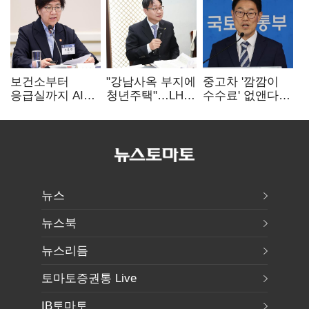
보건소부터
"강남사옥 부지에
중고차 '깜깜이
응급실까지 AI
청년주택"…LH도
수수료' 없앤다…
확산…지역의료
'공급 속도전'
7일 내 중대하자
혁신 본격화
생기면 환불
뉴스
뉴스북
뉴스리듬
토마토증권통 Live
IB토마토