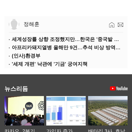
정해훈
세계성장률 상향 조정했지만…한국은 '중국발 살얼음판'
아프리카돼지열병 올해만 9건…추석 비상 방역에 '총력'
(인사)환경부
'세제 개편' 낙관에 '기금' 궁여지책
뉴스리듬
카카오, 2분기
가입자 증가
배터리 3사, 호남