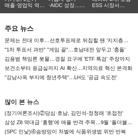
매출·영업익 역대
·AIDC 성장…
ESS 시장서
최대…에이전트
SKT 2분기 성장
‘격돌’
AI 수익화 관건
본궤도
주요 뉴스
문제는 전대 이후…선호투표제로 뒤집힐 땐 '지지층
불복'
"1차 투표서 과반" "게임 끝"…호남대전 앞두고 '충돌'
김용범 책임론 봇물…경질 요구에 'ETF 특검' 주장까지
보건소부터 응급실까지 AI 확산…지역의료 혁신 본격화
"강남사옥 부지에 청년주택"…LH도 '공급 속도전'
많이 본 뉴스
(정기여론조사)②당심·호남, 김민석-정청래 '초접전'
삼성 Z8 역대급 ‘흥행’에 애플 반격 주목…9월 ‘폴더블
대전’
(SPC 민낯)④솜방망이 처벌에 식품위생법 위반 반복