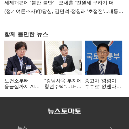
세제개편에 ‘불안·불만’…오세훈 "전월세 구하기 더
힘들어질 것"
(정기여론조사)①당심, 김민석·정청래 '초접전'…대통령
지지도 '50% 아래로'(종합)
함께 볼만한 뉴스
보건소부터
"강남사옥 부지에
중고차 '깜깜이
응급실까지 AI
청년주택"…LH도
수수료' 없앤다…
확산…지역의료
'공급 속도전'
7일 내 중대하자
혁신 본격화
생기면 환불
뉴스