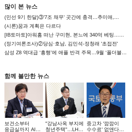
많이 본 뉴스
(민선 9기 한달)③'7조 채무' 곳간에 충격…추미애,
20년만에 '비상재정' 선언 승부수
(시론)꿈과 계획은 다르다
[IB토마토]아워홈 떠난 구미현, 본느에 340억 베팅…
가족 지배체제 구축
(정기여론조사)②당심·호남, 김민석-정청래 '초접전'
삼성 Z8 역대급 ‘흥행’에 애플 반격 주목…9월 ‘폴더블
대전’
함께 볼만한 뉴스
보건소부터
"강남사옥 부지에
중고차 '깜깜이
응급실까지 AI
청년주택"…LH도
수수료' 없앤다…