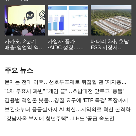
카카오, 2분기
가입자 증가
배터리 3사, 호남
매출·영업익 역대
·AIDC 성장…
ESS 시장서
최대…에이전트
SKT 2분기 성장
‘격돌’
AI 수익화 관건
본궤도
주요 뉴스
문제는 전대 이후…선호투표제로 뒤집힐 땐 '지지층
불복'
"1차 투표서 과반" "게임 끝"…호남대전 앞두고 '충돌'
김용범 책임론 봇물…경질 요구에 'ETF 특검' 주장까지
보건소부터 응급실까지 AI 확산…지역의료 혁신 본격화
"강남사옥 부지에 청년주택"…LH도 '공급 속도전'