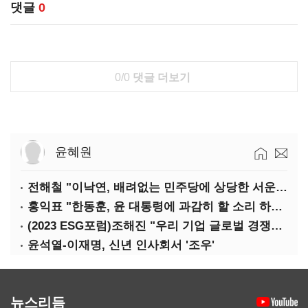
댓글
0
0/0
댓글 더보기
윤혜원
전해철 "이낙연, 배려없는 민주당에 상당한 서운함"
홍익표 "한동훈, 윤 대통령에 과감히 할 소리 하라"
(2023 ESG포럼)조해진 "우리 기업 글로벌 경쟁력 위해 경영부담 최소화해야"
윤석열-이재명, 신년 인사회서 '조우'
뉴스리듬