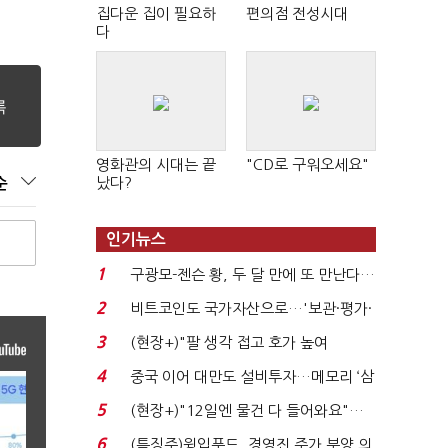
집다운 집이 필요하
편의점 전성시대
다
영화관의 시대는 끝
"CD로 구워오세요"
났다?
순
인기뉴스
1
구광모-젠슨 황, 두 달 만에 또 만난다…
로봇·AI 등 논...
2
비트코인도 국가자산으로…'보관·평가·
처분' 기준은 ...
3
(현장+)"팔 생각 접고 호가 높여
요"…'덜 똘똘한 한 채' 20...
4
중국 이어 대만도 설비투자…메모리 ‘삼
국전쟁’
5
(현장+)"12일엔 물건 다 들어와요"…
빈 매대 채우며 문 연 ...
6
(특징주)윙입푸드, 경영진 주가 부양 의