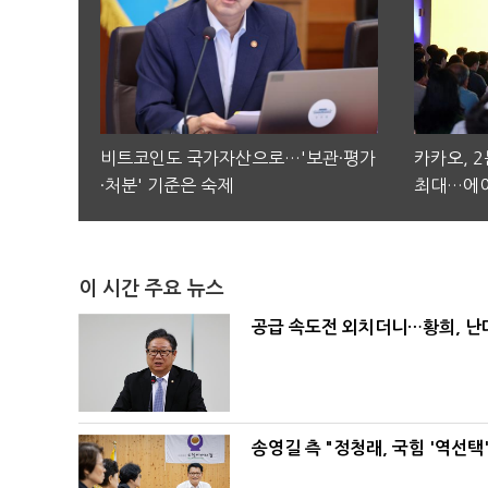
비트코인도 국가자산으로…'보관·평가
카카오, 
·처분' 기준은 숙제
최대…에이
이 시간 주요 뉴스
공급 속도전 외치더니…황희, 난
송영길 측 "정청래, 국힘 '역선