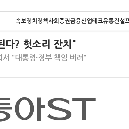
속보
정치
정책
사회
증권
금융
산업
테크
유통
건설
된다? 헛소리 잔치"
회서 "대통령·정부 책임 버려"