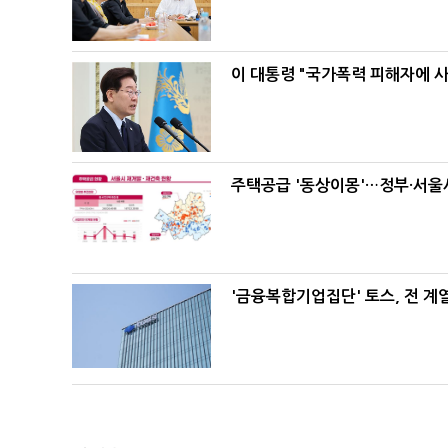
이 대통령 "국가폭력 피해자에 
주택공급 '동상이몽'…정부·서울시
'금융복합기업집단' 토스, 전 