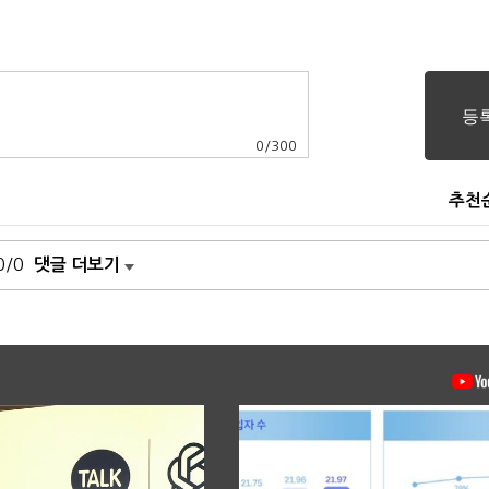
0
/
300
추천
0/0
댓글 더보기