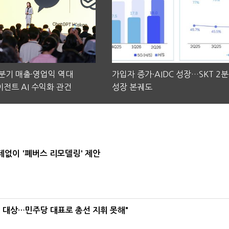
2분기 매출·영업익 역대
가입자 증가·AIDC 성장…SKT 2
전트 AI 수익화 관건
성장 본궤도
데없이 '폐버스 리모델링' 제안
택' 대상…민주당 대표로 총선 지휘 못해"