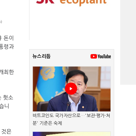
)
야 돈이
대통령과
뉴스리듬
 개최한
는 헛소
했습니
비트코인도 국가자산으로…'보관·평가·처
분' 기준은 숙제
 것은