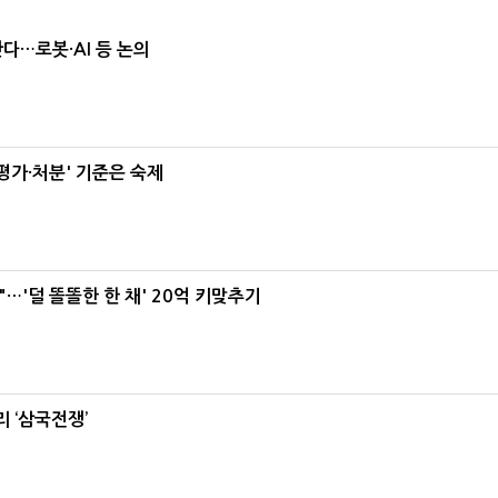
난다…로봇·AI 등 논의
가·처분' 기준은 숙제
"…'덜 똘똘한 한 채' 20억 키맞추기
 ‘삼국전쟁’