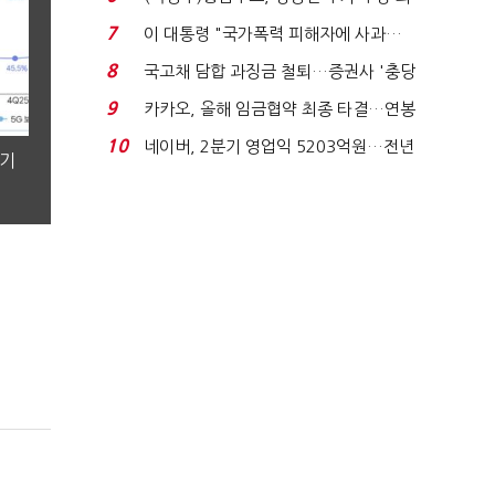
지에 상한가...
7
이 대통령 "국가폭력 피해자에 사과…
적극적 조사로 진...
8
국고채 담합 과징금 철퇴…증권사 '충당
금 폭탄' 우려...
9
카카오, 올해 임금협약 최종 타결…연봉
6.3% 인상·격려...
10
네이버, 2분기 영업익 5203억원…전년
분기
비 0.2% 감소...