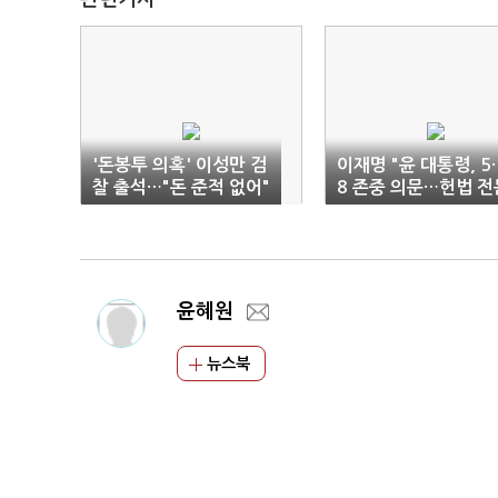
'돈봉투 의혹' 이성만 검
이재명 "윤 대통령, 5·
찰 출석…"돈 준적 없어"
8 존중 의문…헌법 전
수록 정략적 활용"
윤혜원
뉴스북