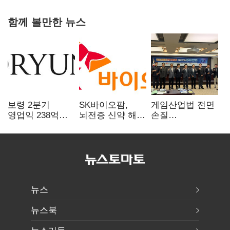
함께 볼만한 뉴스
보령 2분기
SK바이오팜,
게임산업법 전면
영업익 238억…
뇌전증 신약 해외
손질
전년 대비 6.2%↓
흥행 발판…
공감대…"낡은
차세대 신약 개발
규제 걷고
속도
안전장치 촘촘히
해야"
뉴스
뉴스북