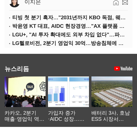
이지은
티빙 첫 분기 흑자…"2031년까지 KBO 독점, 웨이브 합병도 속도"
박윤영 KT 대표, AIDC 현장경영…"AX 플랫폼 핵심 인프라로 키운다"
LGU+, "AI 투자 확대에도 외부 차입 없다"…파주 AIDC 수익성 자신
LG헬로비전, 2분기 영업익 30억…방송침체에 교육용 단말 시장도 축소
뉴스리듬
카카오, 2분기
가입자 증가
배터리 3사, 호남
매출·영업익 역대
·AIDC 성장…
ESS 시장서
최대…에이전트
SKT 2분기 성장
‘격돌’
AI 수익화 관건
본궤도