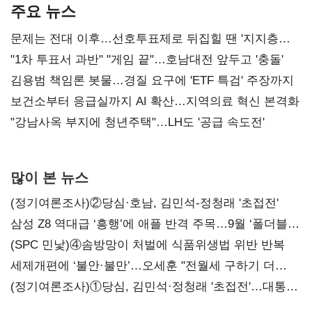
주요 뉴스
문제는 전대 이후…선호투표제로 뒤집힐 땐 '지지층
불복'
"1차 투표서 과반" "게임 끝"…호남대전 앞두고 '충돌'
김용범 책임론 봇물…경질 요구에 'ETF 특검' 주장까지
보건소부터 응급실까지 AI 확산…지역의료 혁신 본격화
"강남사옥 부지에 청년주택"…LH도 '공급 속도전'
많이 본 뉴스
(정기여론조사)②당심·호남, 김민석-정청래 '초접전'
삼성 Z8 역대급 ‘흥행’에 애플 반격 주목…9월 ‘폴더블
대전’
(SPC 민낯)④솜방망이 처벌에 식품위생법 위반 반복
세제개편에 ‘불안·불만’…오세훈 "전월세 구하기 더
힘들어질 것"
(정기여론조사)①당심, 김민석·정청래 '초접전'…대통령
지지도 '50% 아래로'(종합)