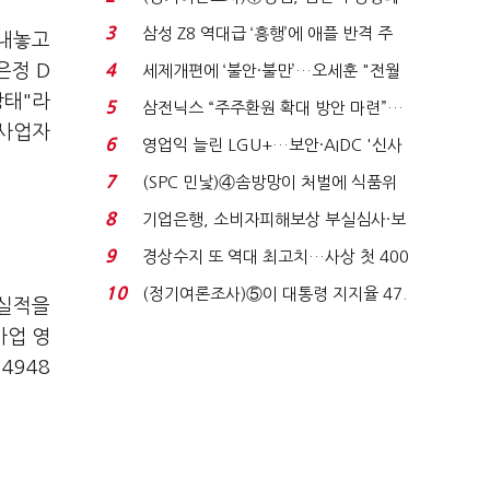
'초접전'…대통령 ...
3
삼성 Z8 역대급 ‘흥행’에 애플 반격 주
 내놓고
목…9월 ‘폴...
은정 D
4
세제개편에 ‘불안·불만’…오세훈 "전월
세 구하기 더 ...
상태"라
5
삼전닉스 “주주환원 확대 방안 마련”…
 사업자
로이터에 성명...
6
영업익 늘린 LGU+…보안·AIDC '신사
업 드라이브'...
7
(SPC 민낯)④솜방망이 처벌에 식품위
생법 위반 반복...
8
기업은행, 소비자피해보상 부실심사·보
이스피싱 공시 ...
9
경상수지 또 역대 최고치…사상 첫 400
억달러에 '3% 성...
10
(정기여론조사)⑤이 대통령 지지율 47.
 실적을
7%…일주일 만에 ...
사업 영
4948