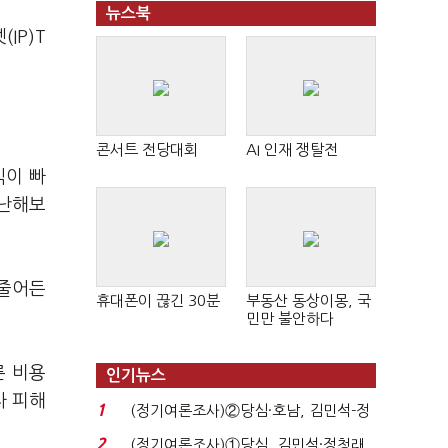
뉴스북
IP)T
콘서트 전당대회
AI 인재 쟁탈전
익이 빠
지난해보
 줄어든
휴대폰이 끊긴 30분
부동산 동상이몽, 국
민만 불안하다
른 비용
인기뉴스
자 피해
1
(정기여론조사)②당심·호남, 김민석-정
청래 '초접전'...
2
(정기여론조사)①당심, 김민석·정청래