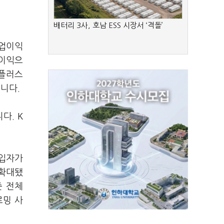
배터리 3사, 호남 ESS 시장서 ‘격돌’
영업이익
 이익으
유플러스
습니다.
다. K
가입자가
 확대됐
준 전체
로밍 사