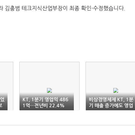
라 김충범 테크지식산업부장이 최종 확인·수정했습니다.
늘었
KT, 1분기 영업익 486
비상경영체제 KT, 1분
보
1억…전년비 22.4%
기 매출 증가에도 영업
'↓'
익 직격탄