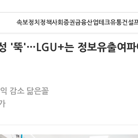
속보
정치
정책
사회
증권
금융
산업
테크
유통
건설
익성 '뚝'…LGU+는 정보유출여
이익 감소 닮은꼴
가