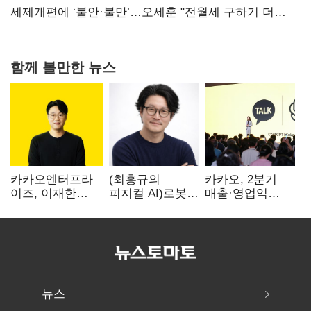
만에 다시 40%대
세제개편에 ‘불안·불만’…오세훈 "전월세 구하기 더
힘들어질 것"
함께 볼만한 뉴스
카카오엔터프라
(최홍규의
카카오, 2분기
이즈, 이재한
피지컬 AI)로봇이
매출·영업익
신임 대표 선임
사람을 먹여
역대 최대…
살린다, 그런데
에이전트 AI
언제 먹여야
수익화 관건
할지는 모른다
뉴스