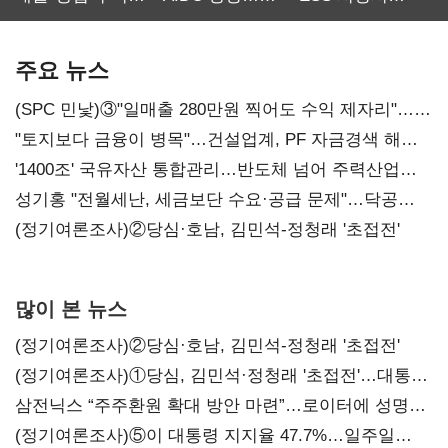
최대…에이전트
SKT 2분기 성장
‘격돌’
AI 수익화 관건
본궤도
주요 뉴스
(SPC 민낯)③"일매출 280만원 찍어도 수익 제자리"…
점주 울리는 '상시 할인'
"토지보다 금융이 병목"…건설업계, PF 자금경색 해소
목소리
'1400조' 국유자산 통합관리…반도체 넘어 주력산업
구조혁신
성기홍 "전월세난, 세금보단 수요·공급 문제"…닥공
시사
(정기여론조사)②당심·호남, 김민석-정청래 '초접전'
많이 본 뉴스
(정기여론조사)②당심·호남, 김민석-정청래 '초접전'
(정기여론조사)①당심, 김민석·정청래 '초접전'…대통령
지지도 '50% 아래로'(종합)
삼전닉스 “주주환원 확대 방안 마련”…로이터에 성명
보내
(정기여론조사)⑤이 대통령 지지율 47.7%…일주일