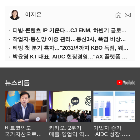
이지은
티빙·콘텐츠 IP 키운다…CJ ENM, 하반기 글로벌 확장 가속
작업자·통신망 이중 관리…통신3사, 폭염 비상대응 돌입
티빙 첫 분기 흑자…"2031년까지 KBO 독점, 웨이브 합병도 속도"
박윤영 KT 대표, AIDC 현장경영…"AX 플랫폼 핵심 인프라로 키운다"
뉴스리듬
비트코인도
카카오, 2분기
가입자 증가
국가자산으로…'
매출·영업익 역대
·AIDC 성장…