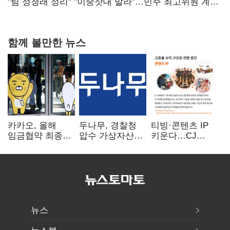
핵심으로 재부상
"팀 정청래 정리" "이중잣대 말라"…민주 최고위원 계파
다툼 격화
함께 볼만한 뉴스
카카오, 올해
두나무, 경찰청
티빙·콘텐츠 IP
임금협약 최종
압수 가상자산
키운다…CJ
타결…연봉 6.3%
보관 맡는다…
ENM, 하반기
인상·격려금
커스터디 사업
글로벌 확장 가속
300만원
최종 낙찰
뉴스