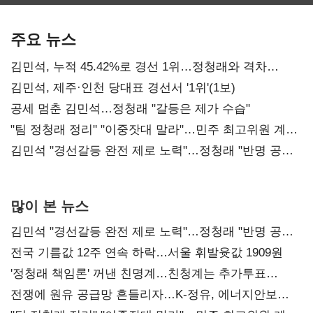
보관·평가·처분'
최대…에이전트
SKT 2분기 성장
기준은 숙제
AI 수익화 관건
본궤도
주요 뉴스
김민석, 누적 45.42%로 경선 1위…정청래와 격차
0.86%p(2보)
김민석, 제주·인천 당대표 경선서 '1위'(1보)
공세 멈춘 김민석…정청래 "갈등은 제가 수습"
"팀 정청래 정리" "이중잣대 말라"…민주 최고위원 계파
다툼 격화
김민석 "경선갈등 완전 제로 노력"…정청래 "반명 공세
사과부터"
많이 본 뉴스
김민석 "경선갈등 완전 제로 노력"…정청래 "반명 공세
사과부터"
전국 기름값 12주 연속 하락…서울 휘발윳값 1909원
'정청래 책임론' 꺼낸 친명계…친청계는 추가투표
때리기
전쟁에 원유 공급망 흔들리자…K-정유, 에너지안보