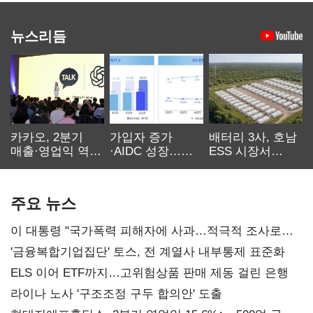
뉴스리듬
카카오, 2분기
가입자 증가
배터리 3사, 호남
매출·영업익 역대
·AIDC 성장…
ESS 시장서
최대…에이전트
SKT 2분기 성장
‘격돌’
AI 수익화 관건
본궤도
주요 뉴스
이 대통령 "국가폭력 피해자에 사과…적극적 조사로
진실 밝혀야"
'금융복합기업집단' 토스, 전 계열사 내부통제 표준화
ELS 이어 ETF까지…고위험상품 판매 제동 걸린 은행
라이나 노사 '구조조정 구두 합의안' 도출