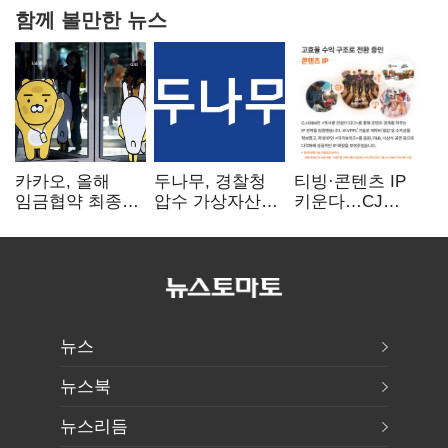
함께 볼만한 뉴스
카카오, 올해
두나무, 경찰청
티빙·콘텐츠 IP
임금협약 최종
압수 가상자산
키운다…CJ
타결…연봉 6.3%
보관 맡는다…
ENM, 하반기
인상·격려금
커스터디 사업
글로벌 확장 가속
300만원
최종 낙찰
뉴스
뉴스북
뉴스리듬