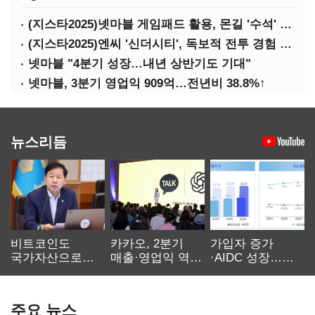
(지스타2025)넷마블 게임패드 활용, 몬길 '수석' 7대죄 '차석'
(지스타2025)엔씨 '신더시티', 독보적 전투 경험 필요
넷마블 "4분기 성장…내년 상반기도 기대"
넷마블, 3분기 영업익 909억…전년비 38.8%↑
뉴스리듬
비트코인도
카카오, 2분기
가입자 증가
국가자산으로…'
매출·영업익 역대
·AIDC 성장…
보관·평가·처분'
최대…에이전트
SKT 2분기 성장
기준은 숙제
AI 수익화 관건
본궤도
주요 뉴스