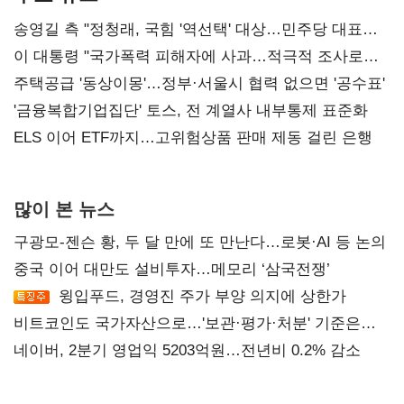
송영길 측 "정청래, 국힘 '역선택' 대상…민주당 대표로
총선 지휘 못해"
이 대통령 "국가폭력 피해자에 사과…적극적 조사로
진실 밝혀야"
주택공급 '동상이몽'…정부·서울시 협력 없으면 '공수표'
'금융복합기업집단' 토스, 전 계열사 내부통제 표준화
ELS 이어 ETF까지…고위험상품 판매 제동 걸린 은행
많이 본 뉴스
구광모-젠슨 황, 두 달 만에 또 만난다…로봇·AI 등 논의
중국 이어 대만도 설비투자…메모리 ‘삼국전쟁’
윙입푸드, 경영진 주가 부양 의지에 상한가
비트코인도 국가자산으로…'보관·평가·처분' 기준은
숙제
네이버, 2분기 영업익 5203억원…전년비 0.2% 감소