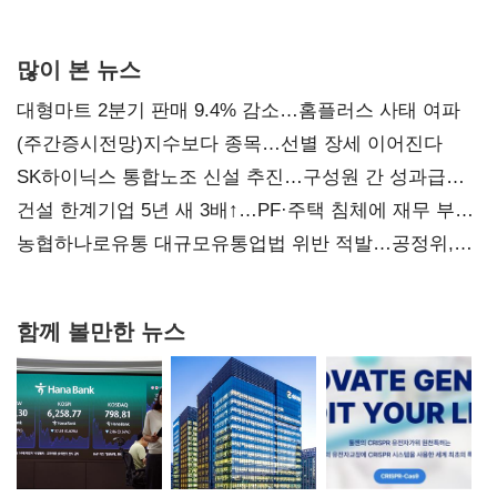
많이 본 뉴스
대형마트 2분기 판매 9.4% 감소…홈플러스 사태 여파
(주간증시전망)지수보다 종목…선별 장세 이어진다
SK하이닉스 통합노조 신설 추진…구성원 간 성과급
불만 확산
건설 한계기업 5년 새 3배↑…PF·주택 침체에 재무 부담
확대
농협하나로유통 대규모유통업법 위반 적발…공정위,
과징금 4억6200만원 부과
함께 볼만한 뉴스