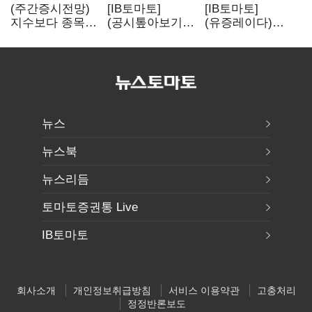
(주간증시전망)
[IB토마토]
[IB토마토]
지수보다 종목…
(공시톺아보기)
(유증레이다)
선별 장세
수주 공시, 왜
툴젠, 조달액
이어진다
바로 매출로
3분의 1 토막…
잡히지 않을까
특허소송
비용부터 챙긴다
뉴스
뉴스북
뉴스리듬
토마토증권통 Live
IB토마토
회사소개
개인정보취급방침
서비스 이용약관
고충처리
정정반론보도