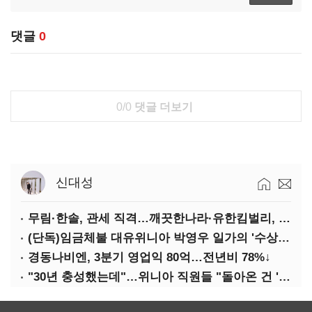
댓글
0
0/0
댓글 더보기
신대성
무림·한솔, 관세 직격…깨끗한나라·유한킴벌리, 수익성 악화
(단독)임금체불 대유위니아 박영우 일가의 '수상한 별장'
경동나비엔, 3분기 영업익 80억…전년비 78%↓
"30년 충성했는데"…위니아 직원들 "돌아온 건 '배신'"