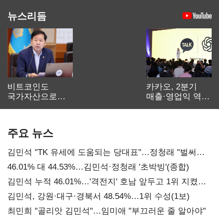
뉴스리듬
비트코인도
카카오, 2분기
국가자산으로…'
매출·영업익 역대
보관·평가·처분'
최대…에이전트
기준은 숙제
AI 수익화 관건
주요 뉴스
김민석 "TK 유세에 도움되는 당대표"…정청래 "벌써
대표된 양 당직 배분"
46.01% 대 44.53%…김민석·정청래 '초박빙'(종합)
김민석 누적 46.01%…'격전지' 호남 앞두고 1위 지켰다
(2보)
김민석, 강원·대구·경북서 48.54%…1위 수성(1보)
최민희 "골리앗 김민석"…임미애 "부끄러운 줄 알아야"