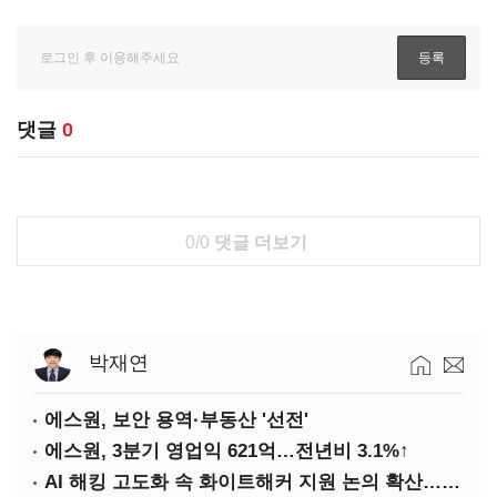
댓글
0
0/0
댓글 더보기
박재연
에스원, 보안 용역·부동산 '선전'
에스원, 3분기 영업익 621억…전년비 3.1%↑
AI 해킹 고도화 속 화이트해커 지원 논의 확산…'버그바운티' 재조명