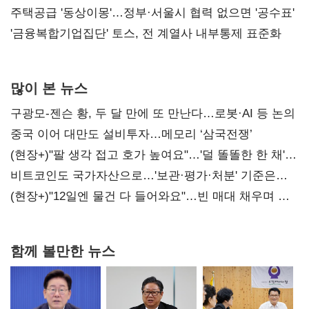
진실 밝혀야"
주택공급 '동상이몽'…정부·서울시 협력 없으면 '공수표'
'금융복합기업집단' 토스, 전 계열사 내부통제 표준화
많이 본 뉴스
구광모-젠슨 황, 두 달 만에 또 만난다…로봇·AI 등 논의
중국 이어 대만도 설비투자…메모리 ‘삼국전쟁’
(현장+)"팔 생각 접고 호가 높여요"…'덜 똘똘한 한 채'
20억 키맞추기
비트코인도 국가자산으로…'보관·평가·처분' 기준은
숙제
(현장+)"12일엔 물건 다 들어와요"…빈 매대 채우며 문
연 홈플러스
함께 볼만한 뉴스