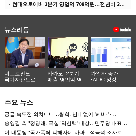
현대오토에버 3분기 영업익 708억원…전년비 34.8%↑
뉴스리듬
비트코인도
카카오, 2분기
가입자 증가
국가자산으로…'
매출·영업익 역대
·AIDC 성장…
보관·평가·처분'
최대…에이전트
SKT 2분기 성장
기준은 숙제
AI 수익화 관건
본궤도
주요 뉴스
공급 속도전 외치더니…황희, 난데없이 '폐버스
리모델링' 제안
송영길 측 "정청래, 국힘 '역선택' 대상…민주당 대표로
총선 지휘 못해"
이 대통령 "국가폭력 피해자에 사과…적극적 조사로