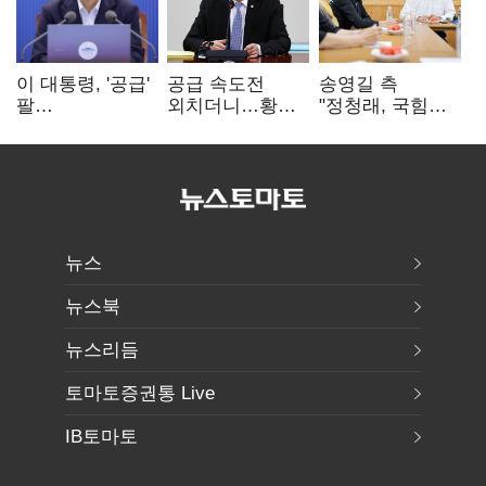
이 대통령, '공급'
공급 속도전
송영길 측
팔
외치더니…황희,
"정청래, 국힘
걷어붙였는데…
난데없이 '폐버스
'역선택' 대상…
여 내부선
리모델링' 제안
민주당 대표로
'부동산
총선 지휘 못해"
망언'(종합)
뉴스
뉴스북
뉴스리듬
토마토증권통 Live
IB토마토