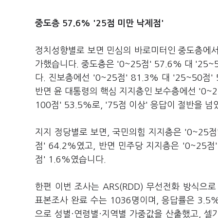
중도층 57.6% '25점 미만 낙제점'
정치성향별로 보면 민심의 바로미터인 중도층에서도
가했습니다. 중도층은 '0~25점' 57.6% 대 '25~50
다. 진보층에선 '0~25점' 81.3% 대 '25~50점' 
반면 윤 대통령의 핵심 지지층인 보수층에선 '0~25점' 2
100점' 53.5%로, '75점 이상' 응답이 절반을 
지지 정당별로 보면, 국민의힘 지지층은 '0~25점' 4.6
점' 64.2%였고, 반면 민주당 지지층은 '0~25점' 89
점' 1.6%였습니다.
한편 이번 조사는 ARS(RDD) 무선전화 방식으
표본조사 완료 수는 1036명이며, 응답률은 3.
으로 성별·연령별·지역별 가중값을 산출했고, 셀