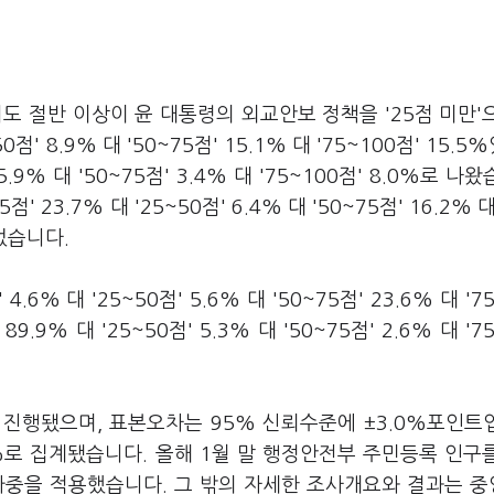
 절반 이상이 윤 대통령의 외교안보 정책을 '25점 미만'
점' 8.9% 대 '50~75점' 15.1% 대 '75~100점' 15.
5.9% 대 '50~75점' 3.4% 대 '75~100점' 8.0%로 나
3.7% 대 '25~50점' 6.4% 대 '50~75점' 16.2% 대
넘었습니다.
% 대 '25~50점' 5.6% 대 '50~75점' 23.6% 대 '7
.9% 대 '25~50점' 5.3% 대 '50~75점' 2.6% 대 '7
로 진행됐으며, 표본오차는 95% 신뢰수준에 ±3.0%포인트
5%로 집계됐습니다. 올해 1월 말 행정안전부 주민등록 인구
가중을 적용했습니다. 그 밖의 자세한 조사개요와 결과는 