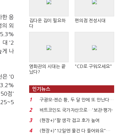
가한 응
집다운 집이 필요하
편의점 전성시대
령의 외
다
5.3%
 대 '2
 높게 나
영화관의 시대는 끝
"CD로 구워오세요"
났다?
천은 '0
63.2%
인기뉴스
~50점'
1
구광모-젠슨 황, 두 달 만에 또 만난다…
'25~5
로봇·AI 등 논...
2
비트코인도 국가자산으로…'보관·평가·
처분' 기준은 ...
3
(현장+)"팔 생각 접고 호가 높여
요"…'덜 똘똘한 한 채' 20...
4
(현장+)"12일엔 물건 다 들어와요"…