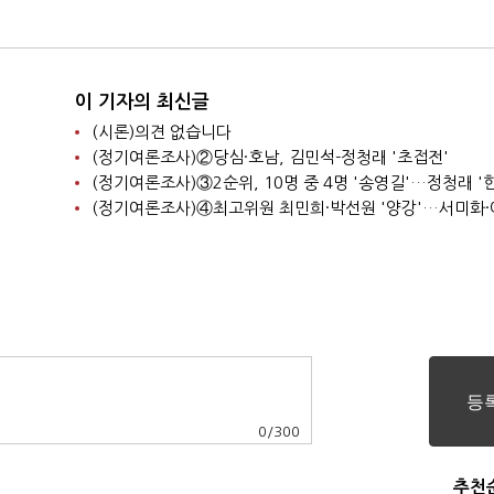
제점"
낙제점"
이 기자의 최신글
(시론)의견 없습니다
(정기여론조사)②당심·호남, 김민석-정청래 '초접전'
0
/
300
추천