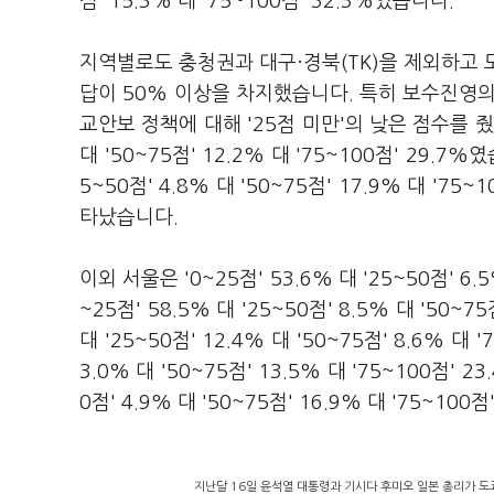
점' 15.3% 대 '75~100점' 32.3%였습니다.
지역별로도 충청권과 대구·경북(TK)을 제외하고 모
답이 50% 이상을 차지했습니다. 특히 보수진영의
교안보 정책에 대해 '25점 미만'의 낮은 점수를 줬습니
대 '50~75점' 12.2% 대 '75~100점' 29.
5~50점' 4.8% 대 '50~75점' 17.9% 대 '7
타났습니다.
이외 서울은 '0~25점' 53.6% 대 '25~50점' 6.5
~25점' 58.5% 대 '25~50점' 8.5% 대 '50~7
대 '25~50점' 12.4% 대 '50~75점' 8.6% 대 
3.0% 대 '50~75점' 13.5% 대 '75~100점' 
0점' 4.9% 대 '50~75점' 16.9% 대 '75~10
지난달 16일 윤석열 대통령과 기시다 후미오 일본 총리가 도쿄