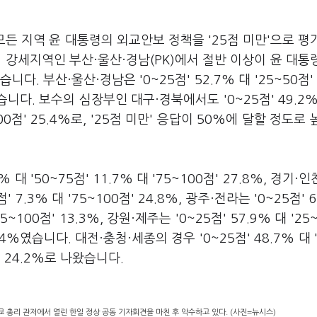
든 지역 윤 대통령의 외교안보 정책을 '25점 미만'으로 평
 강세지역인 부산·울산·경남(PK)에서 절반 이상이 윤 대통
다. 부산·울산·경남은 '0~25점' 52.7% 대 '25~50점' 
7%였습니다. 보수의 심장부인 대구·경북에서도 '0~25점' 49.2%
5~100점' 25.4%로, '25점 미만' 응답이 50%에 달할 정도로
% 대 '50~75점' 11.7% 대 '75~100점' 27.8%, 경기·인
5점' 7.3% 대 '75~100점' 24.8%, 광주·전라는 '0~25점' 
'75~100점' 13.3%, 강원·제주는 '0~25점' 57.9% 대 '25
23.4%였습니다. 대전·충청·세종의 경우 '0~25점' 48.7% 대 
0점' 24.2%로 나왔습니다.
 총리 관저에서 열린 한일 정상 공동 기자회견을 마친 후 악수하고 있다. (사진=뉴시스)