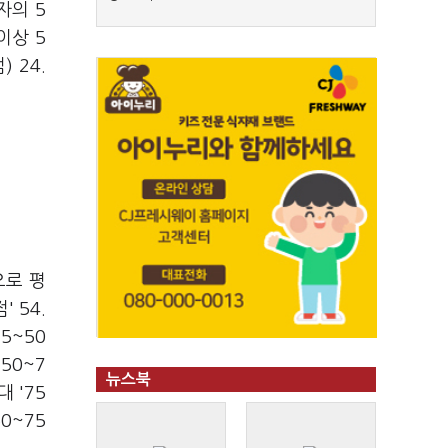
자의 5
이상 5
) 24.
으로 평
 54.
25~50
'50~7
뉴스북
대 '75
50~75