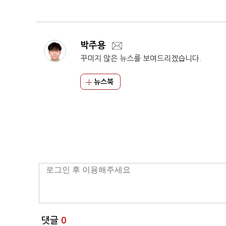
박주용
꾸미지 않은 뉴스를 보여드리겠습니다.
뉴스북
댓글
0