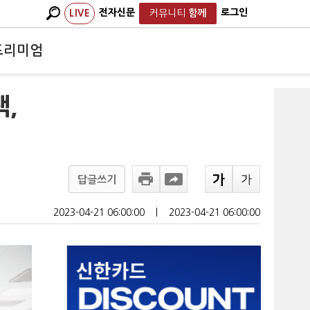
전자신문
로그인
LIVE
커뮤니티
함께
프리미엄
책,
답글쓰기
2023-04-21 06:00:00
ㅣ
2023-04-21 06:00:00