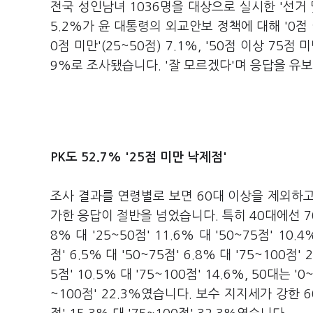
전국 성인남녀 1036명을 대상으로 실시한 '선거 
5.2%가 윤 대통령의 외교안보 정책에 대해 '0점 이
0점 미만'(25~50점) 7.1%, '50점 이상 75점 미만
9%로 조사됐습니다. '잘 모르겠다'며 응답을 유보
PK도 52.7% '25점 미만 낙제점'
조사 결과를 연령별로 보면 60대 이상을 제외하고
가한 응답이 절반을 넘었습니다. 특히 40대에선 70%
8% 대 '25~50점' 11.6% 대 '50~75점' 10.4
점' 6.5% 대 '50~75점' 6.8% 대 '75~100점' 
5점' 10.5% 대 '75~100점' 14.6%, 50대는 '0~
~100점' 22.3%였습니다. 보수 지지세가 강한 60대