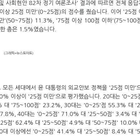
및 사회현안 82차 정기 여론조사' 결과에 따르면 전체 응답
상 25점 미만'(0~25점)의 점수를 줬습니다. 이어 '25점 
'(50~75점) 11.3%, '75점 이상 100점 이하'(75~100점
한 층은 1.5%였습니다.
(그래픽=뉴스토마토)
 모든 세대에서 윤 대통령의 외교안보 정책을 '25점 미만'
 이상이 '25점 미만'으로 평가했습니다. 20대는 '0~25점'
% 대 '75~100점' 23.2%, 30대는 '0~25'점 55.3% 대 '
27.8%, 40대는 '0~25점' 71.0% 대 '25~50점' 3.4% 대 
25점' 62.4% 대 '25~50점' 4.9% 대 '50~75점' 10.0% 
 이상에선 '0~25점' 41.4% 대 '25~50점' 8.4% 대 '