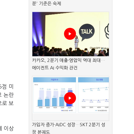
분' 기준은 숙제
카카오, 2분기 매출·영업익 역대 최대…
에이전트 AI 수익화 관건
5점 미
교 논란
으로 보
가입자 증가·AIDC 성장…SKT 2분기 성
세 이상
장 본궤도