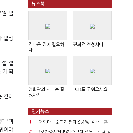
뉴스북
3월 말
가 발생
집다운 집이 필요하
편의점 전성시대
다
시설 설
월이 되
영화관의 시대는 끝
"CD로 구워오세요"
났다?
는 견해
인기뉴스
렵다"며
1
대형마트 2분기 판매 9.4% 감소…홈
바뀌어야
플러스 사태 여파...
2
(주간증시전망)지수보다 종목…선별 장