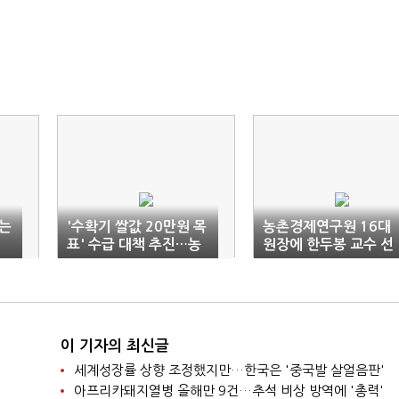
는
'수확기 쌀값 20만원 목
농촌경제연구원 16대
표' 수급 대책 추진…농
원장에 한두봉 교수 선
업직불금 5조원까지↑
임
이 기자의 최신글
세계성장률 상향 조정했지만…한국은 '중국발 살얼음판'
아프리카돼지열병 올해만 9건…추석 비상 방역에 '총력'