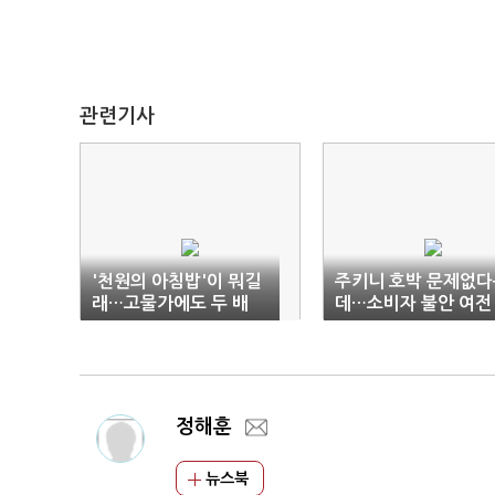
관련기사
'천원의 아침밥'이 뭐길
주키니 호박 문제없다
래…고물가에도 두 배
데…소비자 불안 여전
늘어난 '학식 열풍'
정해훈
뉴스북