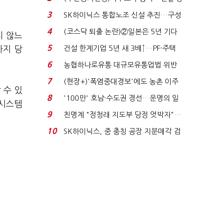
세 이어진다...
3
SK하이닉스 통합노조 신설 추진…구성
원 간 성과급 불...
4
(코스닥 퇴출 논란)②일본은 5년 기다
지 않느
려주는데 우리는 ...
5
건설 한계기업 5년 새 3배↑…PF·주택
까지 당
침체에 재무 ...
6
농협하나로유통 대규모유통업법 위반
적발…공정위, 과...
7
(현장+)'폭염중대경보'에도 농촌 이주
 수 있
노동자는 강행군…'야...
8
'100만' 호남·수도권 경선…운명의 일
 시스템
주일
9
친명계 "정청래 지도부 당정 엇박자"…
친청계 "신천지 오...
10
SK하이닉스, 중 충칭 공장 지분매각 검
토?…“확정된 바...