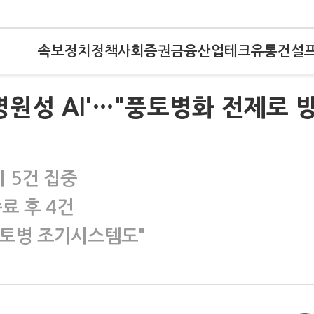
속보
정치
정책
사회
증권
금융
산업
테크
유통
건설
병원성 AI'…"풍토병화 전제로 
시 5건 집중
료 후 4건
풍토병 조기시스템도"