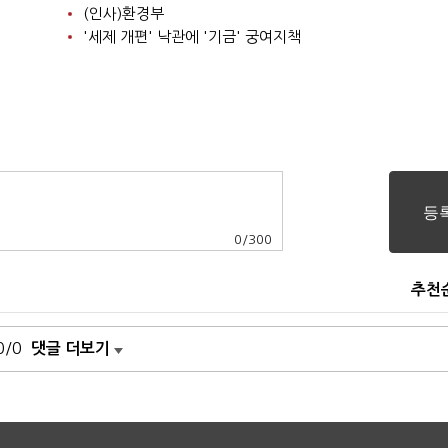
(인사)환경부
'세제 개편' 낙관에 '기금' 궁여지책
0
/
300
추천
0/0
댓글 더보기