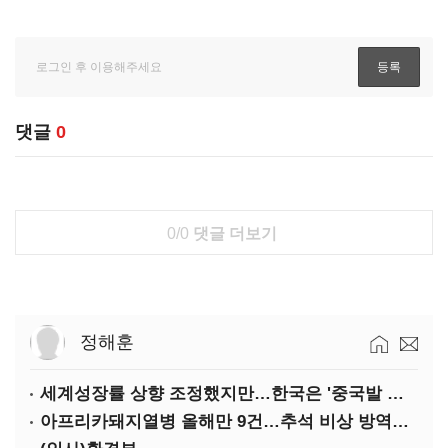
댓글
0
0/0
댓글 더보기
정해훈
세계성장률 상향 조정했지만…한국은 '중국발 살얼음판'
아프리카돼지열병 올해만 9건…추석 비상 방역에 '총력'