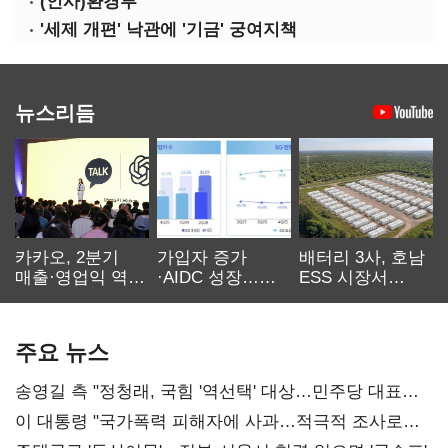
(인사)환경부
'세제 개편' 낙관에 '기금' 궁여지책
뉴스리듬
카카오, 2분기
가입자 증가
배터리 3사, 호남
매출·영업익 역대
·AIDC 성장…
ESS 시장서
최대…에이전트
SKT 2분기 성장
‘격돌’
AI 수익화 관건
본궤도
주요 뉴스
송영길 측 "정청래, 국힘 '역선택' 대상…민주당 대표로
총선 지휘 못해"
이 대통령 "국가폭력 피해자에 사과…적극적 조사로