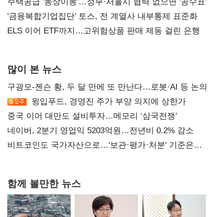
진실 밝혀야"
주택공급 '동상이몽'…정부·서울시 협력 없으면 '공수표'
'금융복합기업집단' 토스, 전 계열사 내부통제 표준화
ELS 이어 ETF까지…고위험상품 판매 제동 걸린 은행
많이 본 뉴스
구광모-젠슨 황, 두 달 만에 또 만난다…로봇·AI 등 논의
윙입푸드, 경영진 주가 부양 의지에 상한가
중국 이어 대만도 설비투자…메모리 ‘삼국전쟁’
네이버, 2분기 영업익 5203억원…전년비 0.2% 감소
비트코인도 국가자산으로…'보관·평가·처분' 기준은
숙제
함께 볼만한 뉴스