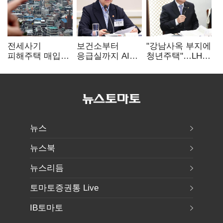
전세사기
보건소부터
"강남사옥 부지에
피해주택 매입
응급실까지 AI
청년주택"…LH도
1만호 돌파…
확산…지역의료
'공급 속도전'
누적 피해자
혁신 본격화
4만278명
뉴스
뉴스북
뉴스리듬
토마토증권통 Live
IB토마토