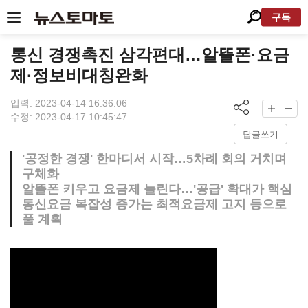
구독
통신 경쟁촉진 삼각편대…알뜰폰·요금
제·정보비대칭완화
입력: 2023-04-14 16:36:06
수정: 2023-04-17 10:45:47
답글쓰기
'공정한 경쟁' 한마디서 시작…5차례 회의 거치며
구체화
알뜰폰 키우고 요금제 늘린다…'공급' 확대가 핵심
통신요금 복잡성 증가는 최적요금제 고지 등으로
풀 계획