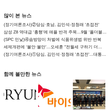
많이 본 뉴스
(정기여론조사)②당심·호남, 김민석-정청래 '초접전'
삼성 Z8 역대급 ‘흥행’에 애플 반격 주목…9월 ‘폴더블
대전’
(SPC 민낯)④솜방망이 처벌에 식품위생법 위반 반복
세제개편에 ‘불안·불만’…오세훈 "전월세 구하기 더
힘들어질 것"
(정기여론조사)①당심, 김민석·정청래 '초접전'…대통령
지지도 '50% 아래로'(종합)
함께 볼만한 뉴스