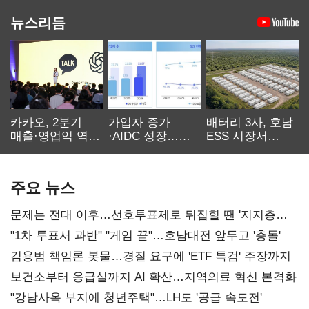
뉴스리듬
카카오, 2분기
가입자 증가
배터리 3사, 호남
매출·영업익 역대
·AIDC 성장…
ESS 시장서
최대…에이전트
SKT 2분기 성장
‘격돌’
AI 수익화 관건
본궤도
주요 뉴스
문제는 전대 이후…선호투표제로 뒤집힐 땐 '지지층
불복'
"1차 투표서 과반" "게임 끝"…호남대전 앞두고 '충돌'
김용범 책임론 봇물…경질 요구에 'ETF 특검' 주장까지
보건소부터 응급실까지 AI 확산…지역의료 혁신 본격화
"강남사옥 부지에 청년주택"…LH도 '공급 속도전'