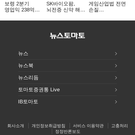
보령 2분기
SK바이오팜,
게임산업법 전면
영업익 238억…
뇌전증 신약 해외
손질
전년 대비 6.2%↓
흥행 발판…
공감대…"낡은
차세대 신약 개발
규제 걷고
속도
안전장치 촘촘히
해야"
뉴스
뉴스북
뉴스리듬
토마토증권통 Live
IB토마토
회사소개
개인정보취급방침
서비스 이용약관
고충처리
정정반론보도