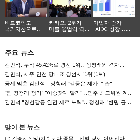
비트코인도
카카오, 2분기
가입자 증가
국가자산으로…'
매출·영업익 역대
·AIDC 성장…
보관·평가·처분'
최대…에이전트
SKT 2분기 성장
기준은 숙제
AI 수익화 관건
본궤도
주요 뉴스
김민석, 누적 45.42%로 경선 1위…정청래와 격차
0.86%p(2보)
김민석, 제주·인천 당대표 경선서 '1위'(1보)
공세 멈춘 김민석…정청래 "갈등은 제가 수습"
"팀 정청래 정리" "이중잣대 말라"…민주 최고위원 계파
다툼 격화
김민석 "경선갈등 완전 제로 노력"…정청래 "반명 공세
사과부터"
많이 본 뉴스
(주간증시전망)지수보다 종목…선별 장세 이어진다