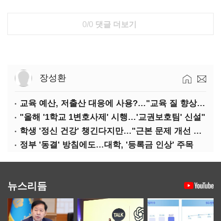
0/0
댓글 더보기
장성환
교육 예산, 저출산 대응에 사용?…"교육 질 향상에 투입해야"
"올해 '1학교 1변호사제' 시행…'교권보호팀' 신설"
학생 '정신 건강' 챙긴다지만…"근본 문제 개선 필요"
정부 '동결' 방침에도…대학, '등록금 인상' 주목
뉴스리듬