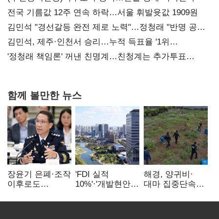
전국 기름값 12주 연속 하락…서울 휘발윳값 1909원
김민석 "경선갈등 완전 제로 노력"…정청래 "반명 공세
사과부터"
김민석, 제주·인천서 승리…누적 득표율 '1위
탈환'(종합)
'정청래 책임론' 꺼낸 친명계…친청계는 추가투표
때리기
함께 볼만한 뉴스
장윤기 은폐·조작
'FDI 실적
해경, 양귀비·
이후로도
10%'·'개발현안
대마 집중단속…
정보유출·
산적'…
4개월 동안
내부비위…경찰
인천경제청장
249명 검거
신뢰는 어디에
구원투수 찾기