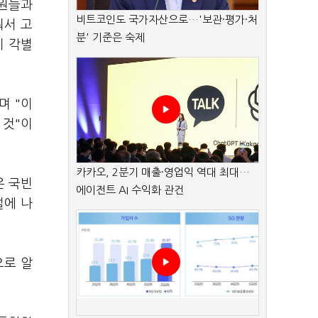
의원들과
비트코인도 국가자산으로…'보관·평가·처
줘서 고
분' 기준은 숙제
이 각별
며 "이
 것"이
카카오, 2분기 매출·영업익 역대 최대…
은 국빈
에이전트 AI 수익화 관건
설에 나
으로 알