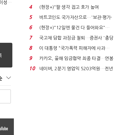
(정기여론조사)④최고위원 최민희·박선원 '양강'…서미화·이성윤·임미애 뒤이어
지에 상한가...
4
(현장+)"팔 생각 접고 호가 높여
요"…'덜 똘똘한 한 채' 20...
5
비트코인도 국가자산으로…'보관·평가·
처분' 기준은 ...
6
(현장+)"12일엔 물건 다 들어와요"…
빈 매대 채우며 문 연 ...
7
국고채 담합 과징금 철퇴…증권사 '충당
금 폭탄' 우려...
8
이 대통령 "국가폭력 피해자에 사과…
적극적 조사로 진...
9
카카오, 올해 임금협약 최종 타결…연봉
6.3% 인상·격려...
10
네이버, 2분기 영업익 5203억원…전년
비 0.2% 감소...
순