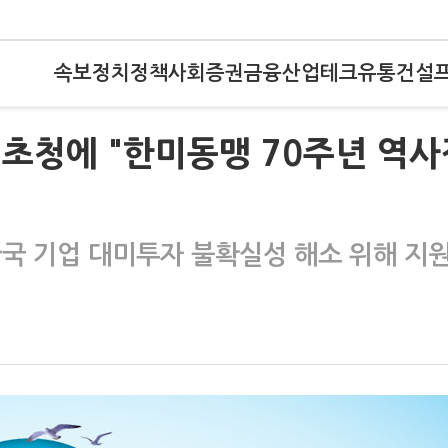
속보
정치
정책
사회
증권
금융
산업
테크
유통
건설
설 초청에 "한미동맹 70주년 역
한국 기업 대미투자 불확실성 해소 위해 지원