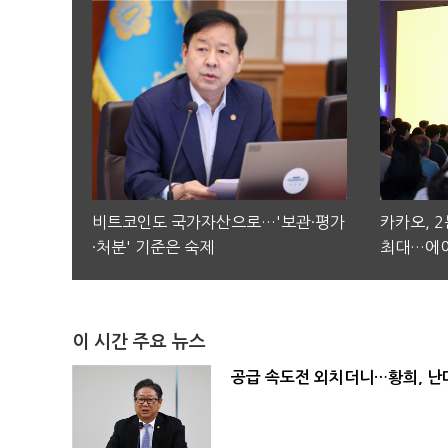
비트코인도 국가자산으로…'보관·평가
카카오, 
·처분' 기준은 숙제
최대…에이
이 시간 주요 뉴스
공급 속도전 외치더니…황희, 난