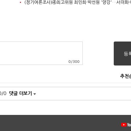
0
/
300
추천
0/0
댓글 더보기