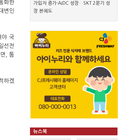
 통화한
가입자 증가·AIDC 성장…SKT 2분기 성
 대변인
장 본궤도
져야 국
통일선전
면, 통
축적하겠
뉴스북