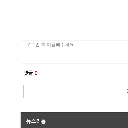
댓글
0
뉴스리듬