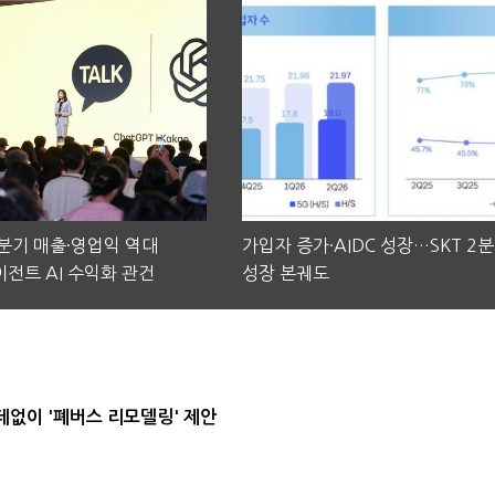
2분기 매출·영업익 역대
가입자 증가·AIDC 성장…SKT 2
전트 AI 수익화 관건
성장 본궤도
데없이 '폐버스 리모델링' 제안