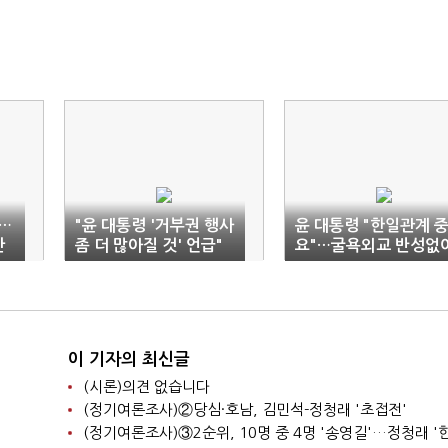
…
"윤 대통령 '거부권 행사
윤 대통령 "한일관계 
산
좀 더 많아질 것' 언급"
요"…굴욕외교 반성없
호도
보도에 대통령실 "사실
외교성과 '자화자찬'
과 다르다"
이 기자의 최신글
(시론)의견 없습니다
(정기여론조사)②당심·호남, 김민석-정청래 '초접전'