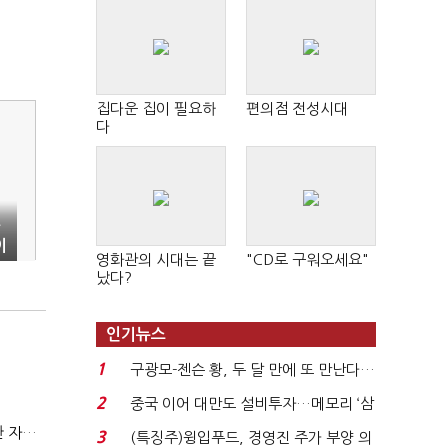
집다운 집이 필요하
편의점 전성시대
다
중
이
영화관의 시대는 끝
"CD로 구워오세요"
났다?
인기뉴스
1
구광모-젠슨 황, 두 달 만에 또 만난다…
로봇·AI 등 논...
2
중국 이어 대만도 설비투자…메모리 ‘삼
국전쟁’
(정기여론조사)③2순위, 10명 중 4명 '송영길'…정청래 '한 자릿수'
3
(특징주)윙입푸드, 경영진 주가 부양 의