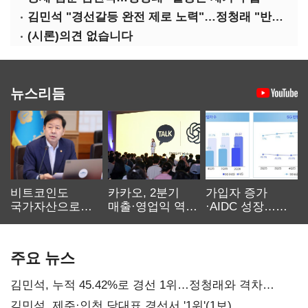
김민석 "경선갈등 완전 제로 노력"…정청래 "반명 공세 사과부터"
(시론)의견 없습니다
뉴스리듬
비트코인도
카카오, 2분기
가입자 증가
국가자산으로…'
매출·영업익 역대
·AIDC 성장…
보관·평가·처분'
최대…에이전트
SKT 2분기 성장
기준은 숙제
AI 수익화 관건
본궤도
주요 뉴스
김민석, 누적 45.42%로 경선 1위…정청래와 격차
0.86%p(2보)
김민석, 제주·인천 당대표 경선서 '1위'(1보)