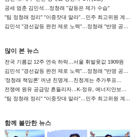
공세 멈춘 김민석…정청래 "갈등은 제가 수습"
"팀 정청래 정리" "이중잣대 말라"…민주 최고위원 계파
다툼 격화
김민석 "경선갈등 완전 제로 노력"…정청래 "반명 공세
사과부터"
많이 본 뉴스
전국 기름값 12주 연속 하락…서울 휘발윳값 1909원
김민석 "경선갈등 완전 제로 노력"…정청래 "반명 공세
사과부터"
'정청래 책임론' 꺼낸 친명계…친청계는 추가투표
때리기
전쟁에 원유 공급망 흔들리자…K-정유, 에너지안보
핵심으로 재부상
"팀 정청래 정리" "이중잣대 말라"…민주 최고위원 계파
다툼 격화
함께 볼만한 뉴스