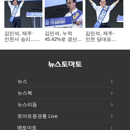
김민석, 제주·
김민석, 누적
김민석, 제주·
인천서 승리…
45.42%로 경선
인천 당대표
누적 득표율 '1위
1위…정청래와
경선서 '1위'(1보)
탈환'(종합)
격차
0.86%p(2보)
뉴스
뉴스북
뉴스리듬
토마토증권통 Live
IB토마토