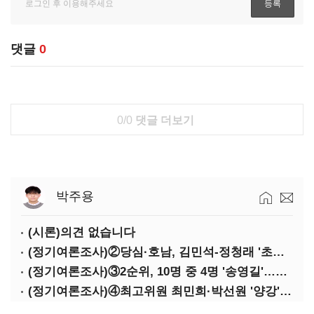
댓글
0
0/0
댓글 더보기
박주용
(시론)의견 없습니다
(정기여론조사)②당심·호남, 김민석-정청래 '초접전'
(정기여론조사)③2순위, 10명 중 4명 '송영길'…정청래 '한 자릿수'
(정기여론조사)④최고위원 최민희·박선원 '양강'…서미화·이성윤·임미애 뒤이어