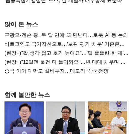
'금융복합기업집단' 토스, 전 계열사 내부통제 표준화
많이 본 뉴스
구광모-젠슨 황, 두 달 만에 또 만난다…로봇·AI 등 논의
비트코인도 국가자산으로…'보관·평가·처분' 기준은
숙제
(현장+)"팔 생각 접고 호가 높여요"…'덜 똘똘한 한 채'
20억 키맞추기
(현장+)"12일엔 물건 다 들어와요"…빈 매대 채우며 문
연 홈플러스
중국 이어 대만도 설비투자…메모리 ‘삼국전쟁’
함께 볼만한 뉴스