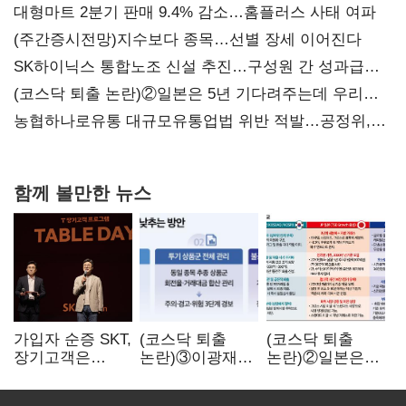
대형마트 2분기 판매 9.4% 감소…홈플러스 사태 여파
(주간증시전망)지수보다 종목…선별 장세 이어진다
SK하이닉스 통합노조 신설 추진…구성원 간 성과급
불만 확산
(코스닥 퇴출 논란)②일본은 5년 기다려주는데 우리는
당장 퇴출?…시간만으론 부족한 코스닥 구하기
농협하나로유통 대규모유통업법 위반 적발…공정위,
과징금 4억6200만원 부과
함께 볼만한 뉴스
가입자 순증 SKT,
(코스닥 퇴출
(코스닥 퇴출
장기고객은
논란)③이광재
논란)②일본은
CEO가 직접
"과속 잡더라도
5년
챙긴다
자동차 없애지는
기다려주는데