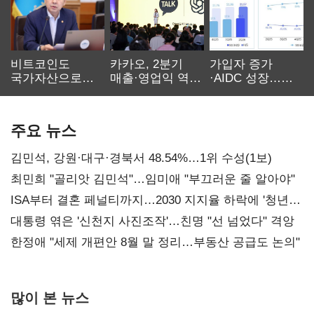
비트코인도
카카오, 2분기
가입자 증가
국가자산으로…'
매출·영업익 역대
·AIDC 성장…
보관·평가·처분'
최대…에이전트
SKT 2분기 성장
기준은 숙제
AI 수익화 관건
본궤도
주요 뉴스
김민석, 강원·대구·경북서 48.54%…1위 수성(1보)
최민희 "골리앗 김민석"…임미애 "부끄러운 줄 알아야"
ISA부터 결혼 페널티까지…2030 지지율 하락에 '청년
챙기기'
대통령 엮은 '신천지 사진조작'…친명 "선 넘었다" 격앙
한정애 "세제 개편안 8월 말 정리…부동산 공급도 논의"
많이 본 뉴스