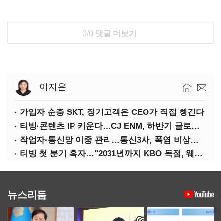
0/0
댓글 더보기
이지은
가입자 순증 SKT, 장기고객은 CEO가 직접 챙긴다
티빙·콘텐츠 IP 키운다…CJ ENM, 하반기 글로벌 확장 가속
작업자·통신망 이중 관리…통신3사, 폭염 비상대응 돌입
티빙 첫 분기 흑자…"2031년까지 KBO 독점, 웨이브 합병도 속도"
뉴스리듬