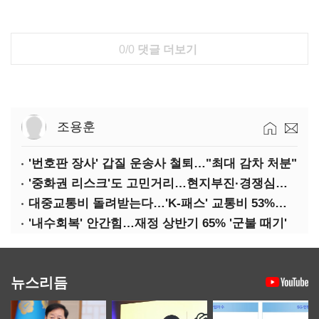
0/0
댓글 더보기
조용훈
'번호판 장사' 갑질 운송사 철퇴…"최대 감차 처분"
'중화권 리스크'도 고민거리…현지부진·경쟁심화·양안냉각
대중교통비 돌려받는다…'K-패스' 교통비 53%까지 환급
'내수회복' 안간힘…재정 상반기 65% '군불 때기'
뉴스리듬