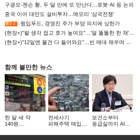
구광모-젠슨 황, 두 달 만에 또 만난다…로봇·AI 등 논의
중국 이어 대만도 설비투자…메모리 ‘삼국전쟁’
윙입푸드, 경영진 주가 부양 의지에 상한가
(현장+)"팔 생각 접고 호가 높여요"…'덜 똘똘한 한 채'
20억 키맞추기
(현장+)"12일엔 물건 다 들어와요"…빈 매대 채우며 문
연 홈플러스
함께 볼만한 뉴스
한 달 새 약
전세사기
보건소부터
140원
피해주택 매입
응급실까지 AI
급락…'역대급
1만호 돌파…
확산…지역의료
엔저'에 원화
누적 피해자
혁신 본격화