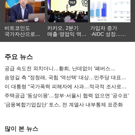
비트코인도
카카오, 2분기
가입자 증가
국가자산으로…'
매출·영업익 역대
·AIDC 성장…
보관·평가·처분'
최대…에이전트
SKT 2분기 성장
기준은 숙제
AI 수익화 관건
본궤도
주요 뉴스
공급 속도전 외치더니…황희, 난데없이 '폐버스
리모델링' 제안
송영길 측 "정청래, 국힘 '역선택' 대상…민주당 대표로
총선 지휘 못해"
이 대통령 "국가폭력 피해자에 사과…적극적 조사로
진실 밝혀야"
주택공급 '동상이몽'…정부·서울시 협력 없으면 '공수표'
'금융복합기업집단' 토스, 전 계열사 내부통제 표준화
많이 본 뉴스