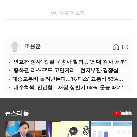
0/0
댓글 더보기
조용훈
'번호판 장사' 갑질 운송사 철퇴…"최대 감차 처분"
'중화권 리스크'도 고민거리…현지부진·경쟁심화·양안냉각
대중교통비 돌려받는다…'K-패스' 교통비 53%까지 환급
'내수회복' 안간힘…재정 상반기 65% '군불 때기'
뉴스리듬