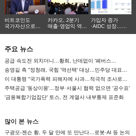
비트코인도
카카오, 2분기
가입자 증가
국가자산으로…'
매출·영업익 역대
·AIDC 성장…
보관·평가·처분'
최대…에이전트
SKT 2분기 성장
기준은 숙제
AI 수익화 관건
본궤도
주요 뉴스
공급 속도전 외치더니…황희, 난데없이 '폐버스
리모델링' 제안
송영길 측 "정청래, 국힘 '역선택' 대상…민주당 대표로
총선 지휘 못해"
이 대통령 "국가폭력 피해자에 사과…적극적 조사로
진실 밝혀야"
주택공급 '동상이몽'…정부·서울시 협력 없으면 '공수표'
'금융복합기업집단' 토스, 전 계열사 내부통제 표준화
많이 본 뉴스
구광모-젠슨 황, 두 달 만에 또 만난다…로봇·AI 등 논의