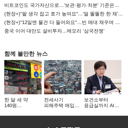
비트코인도 국가자산으로…'보관·평가·처분' 기준은
숙제
(현장+)"팔 생각 접고 호가 높여요"…'덜 똘똘한 한 채'
20억 키맞추기
(현장+)"12일엔 물건 다 들어와요"…빈 매대 채우며 문
연 홈플러스
중국 이어 대만도 설비투자…메모리 ‘삼국전쟁’
함께 볼만한 뉴스
한 달 새 약
전세사기
보건소부터
140원
피해주택 매입
응급실까지 AI
급락…'역대급
1만호 돌파…
확산…지역의료
엔저'에 원화
누적 피해자
혁신 본격화
변곡점
4만278명