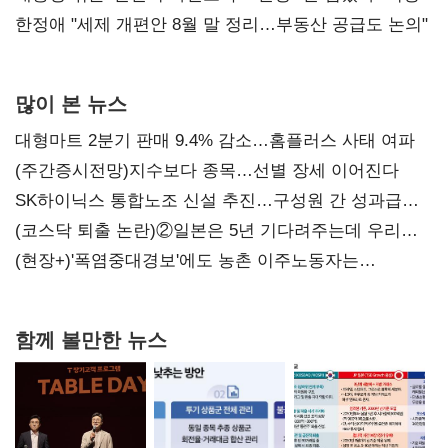
한정애 "세제 개편안 8월 말 정리…부동산 공급도 논의"
많이 본 뉴스
대형마트 2분기 판매 9.4% 감소…홈플러스 사태 여파
(주간증시전망)지수보다 종목…선별 장세 이어진다
SK하이닉스 통합노조 신설 추진…구성원 간 성과급
불만 확산
(코스닥 퇴출 논란)②일본은 5년 기다려주는데 우리는
당장 퇴출?…시간만으론 부족한 코스닥 구하기
(현장+)'폭염중대경보'에도 농촌 이주노동자는
강행군…'야외작업 중지' 권고도 무시
함께 볼만한 뉴스