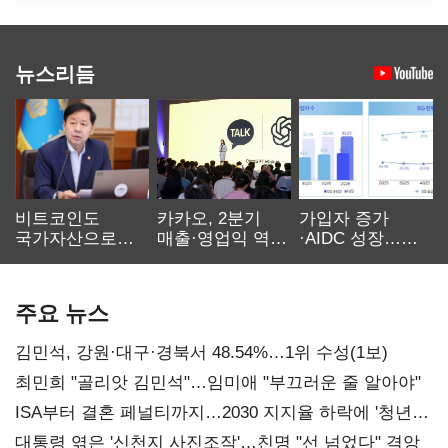
뉴스리듬
비트코인도
카카오, 2분기
가입자 증가
국가자산으로…'
매출·영업익 역대
·AIDC 성장…
보관·평가·처분'
최대…에이전트
SKT 2분기 성장
기준은 숙제
AI 수익화 관건
본궤도
주요 뉴스
김민석, 강원·대구·경북서 48.54%…1위 수성(1보)
최민희 "골리앗 김민석"…임미애 "부끄러운 줄 알아야"
ISA부터 결혼 페널티까지…2030 지지율 하락에 '청년
챙기기'
대통령 엮은 '신천지 사진조작'…친명 "선 넘었다" 격앙