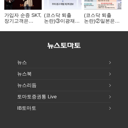
가입자 순증 SKT,
(코스닥 퇴출
(코스닥 퇴출
장기고객은
논란)③이광재
논란)②일본은
CEO가 직접
"과속 잡더라도
5년
챙긴다
자동차 없애지는
기다려주는데
말아야"
우리는 당장
퇴출?…
시간만으론
부족한 코스닥
구하기
뉴스
뉴스북
뉴스리듬
토마토증권통 Live
IB토마토