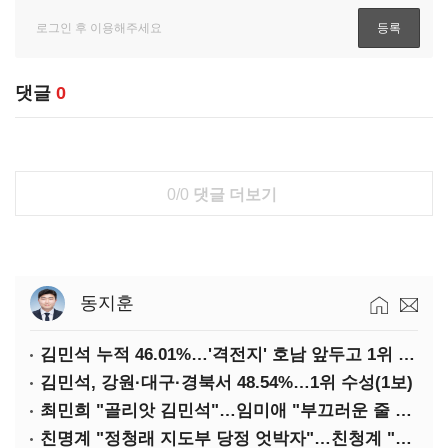
댓글
0
0/0
댓글 더보기
동지훈
김민석 누적 46.01%…'격전지' 호남 앞두고 1위 지켰다(2보)
김민석, 강원·대구·경북서 48.54%…1위 수성(1보)
최민희 "골리앗 김민석"…임미애 "부끄러운 줄 알아야"
친명계 "정청래 지도부 당정 엇박자"…친청계 "신천지 오물 폭탄"