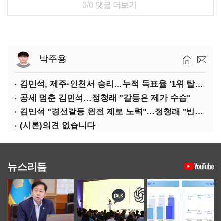
0/0
댓글 더보기
박주용
김민석, 제주·인천서 승리…누적 득표율 '1위 탈환'(종합)
공세 멈춘 김민석…정청래 "갈등은 제가 수습"
김민석 "경선갈등 완전 제로 노력"…정청래 "반명 공세 사과부터"
(시론)의견 없습니다
뉴스리듬