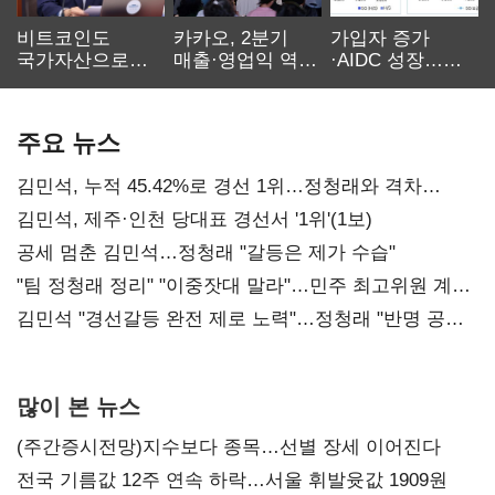
비트코인도
카카오, 2분기
가입자 증가
국가자산으로…'
매출·영업익 역대
·AIDC 성장…
보관·평가·처분'
최대…에이전트
SKT 2분기 성장
기준은 숙제
AI 수익화 관건
본궤도
주요 뉴스
김민석, 누적 45.42%로 경선 1위…정청래와 격차
0.86%p(2보)
김민석, 제주·인천 당대표 경선서 '1위'(1보)
공세 멈춘 김민석…정청래 "갈등은 제가 수습"
"팀 정청래 정리" "이중잣대 말라"…민주 최고위원 계파
다툼 격화
김민석 "경선갈등 완전 제로 노력"…정청래 "반명 공세
사과부터"
많이 본 뉴스
(주간증시전망)지수보다 종목…선별 장세 이어진다
전국 기름값 12주 연속 하락…서울 휘발윳값 1909원