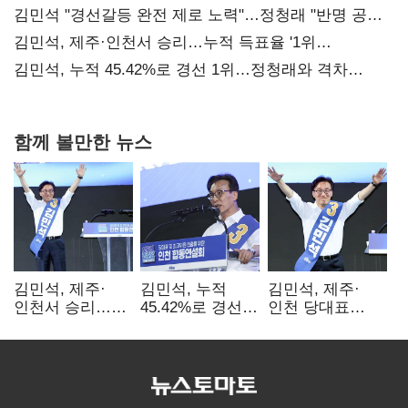
김민석 "경선갈등 완전 제로 노력"…정청래 "반명 공세
사과부터"
김민석, 제주·인천서 승리…누적 득표율 '1위
탈환'(종합)
김민석, 누적 45.42%로 경선 1위…정청래와 격차
0.86%p(2보)
함께 볼만한 뉴스
김민석, 제주·
김민석, 누적
김민석, 제주·
인천서 승리…
45.42%로 경선
인천 당대표
누적 득표율 '1위
1위…정청래와
경선서 '1위'(1보)
탈환'(종합)
격차
0.86%p(2보)