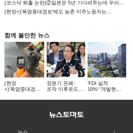
(코스닥 퇴출 논란)②일본은 5년 기다려주는데 우리는
당장 퇴출?…시간만으론 부족한 코스닥 구하기
(현장+)'폭염중대경보'에도 농촌 이주노동자는
강행군…'야외작업 중지' 권고도 무시
함께 볼만한 뉴스
(현장
장윤기 은폐·
'FDI 실적
+)'폭염중대경보'
조작 이후로도
10%'·'개발현안
에도 농촌
정보유출·
산적'…
이주노동자는
내부비위…경찰
인천경제청장
강행군…'야외작
신뢰는 어디에
구원투수 찾기
업 중지' 권고도
무시
뉴스