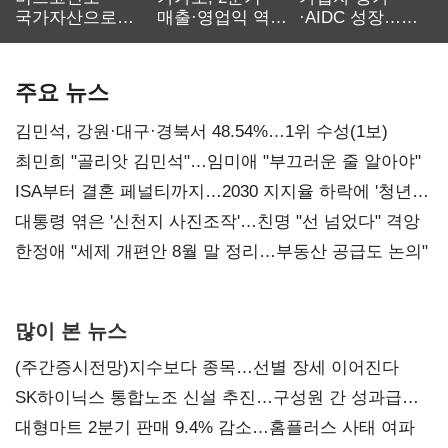
국가자산으로…'
매출·영업익 역대
·AIDC 성장…
보관·평가·처분'
최대…에이전트
SKT 2분기 성장
기준은 숙제
AI 수익화 관건
본궤도
주요 뉴스
김민석, 강원·대구·경북서 48.54%…1위 수성(1보)
최민희 "골리앗 김민석"…임미애 "부끄러운 줄 알아야"
ISA부터 결혼 페널티까지…2030 지지율 하락에 '청년
챙기기'
대통령 엮은 '신천지 사진조작'…친명 "선 넘었다" 격앙
한정애 "세제 개편안 8월 말 정리…부동산 공급도 논의"
많이 본 뉴스
(주간증시전망)지수보다 종목…선별 장세 이어진다
SK하이닉스 통합노조 신설 추진…구성원 간 성과급
불만 확산
대형마트 2분기 판매 9.4% 감소…홈플러스 사태 여파