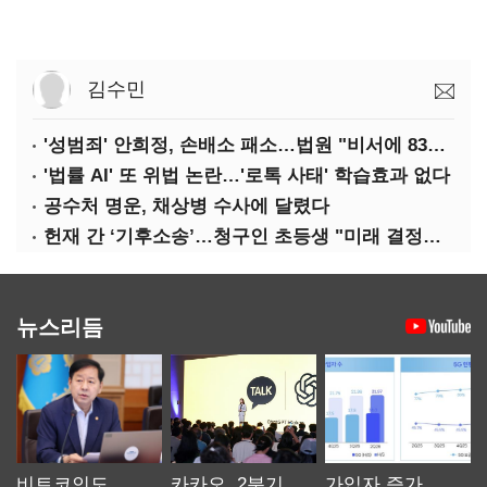
김수민
'성범죄' 안희정, 손배소 패소…법원 "비서에 8347만원 배상"
'법률 AI' 또 위법 논란…'로톡 사태' 학습효과 없다
공수처 명운, 채상병 수사에 달렸다
헌재 간 ‘기후소송’…청구인 초등생 "미래 결정할 중요한 소송"
뉴스리듬
비트코인도
카카오, 2분기
가입자 증가