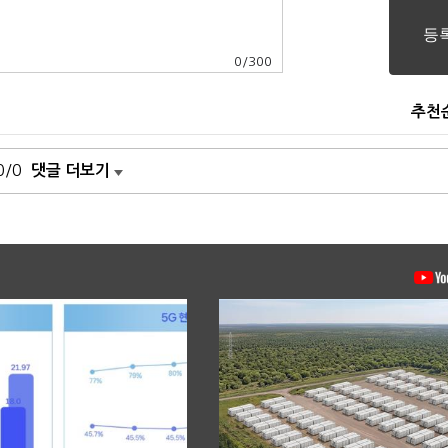
0
/
300
추천
0/0
댓글 더보기