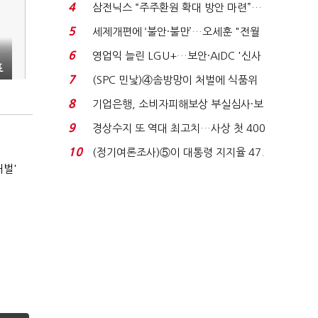
목…9월 ‘폴...
4
삼전닉스 “주주환원 확대 방안 마련”…
로이터에 성명...
5
세제개편에 ‘불안·불만’…오세훈 "전월
세 구하기 더 ...
6
영업익 늘린 LGU+…보안·AIDC '신사
표
업 드라이브'...
7
(SPC 민낯)④솜방망이 처벌에 식품위
생법 위반 반복...
8
기업은행, 소비자피해보상 부실심사·보
이스피싱 공시 ...
9
경상수지 또 역대 최고치…사상 첫 400
억달러에 '3% 성...
10
(정기여론조사)⑤이 대통령 지지율 47.
처벌'
7%…일주일 만에 ...