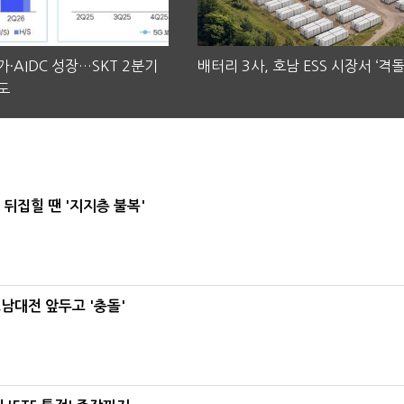
·AIDC 성장…SKT 2분기
배터리 3사, 호남 ESS 시장서 ‘격돌
도
뒤집힐 땐 '지지층 불복'
호남대전 앞두고 '충돌'