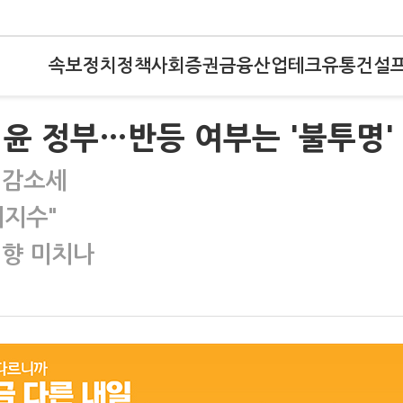
속보
정치
정책
사회
증권
금융
산업
테크
유통
건설
윤 정부…반등 여부는 '불투명'
 감소세
미지수"
영향 미치나