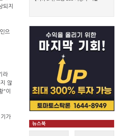
예상되지
요인으
기라
지 않
황"이
경기가
뉴스북