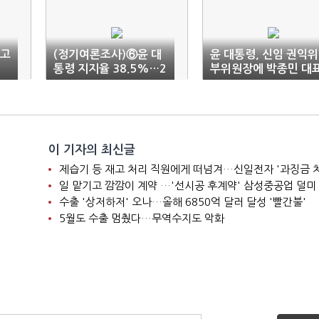
 고
(정기여론조사)⑥윤 대
윤 대통령, 신임 권익위
통령 지지율 38.5%…2
부위원장에 박종민 대
주 연속 '상승세'
변호사 인선
이 기자의 최신글
제습기 등 재고 처리 직원에게 떠넘겨…신일전자 '과징금 
일 맡기고 깜깜이 계약 …'선시공 후계약' 삼성중공업 덜미
수출 '상저하저' 오나…올해 6850억 달러 달성 '빨간불'
5월도 수출 멈췄다…무역수지도 악화