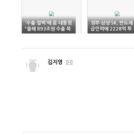
'수출 절벽'에 윤 대통령
정부·삼성·SK, 반도체
"올해 893조원 수출 목
급인력에 2228억 투
표로 뛰겠다"
자…"2365명 양성"
김지영