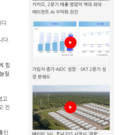
카카오, 2분기 매출·영업익 역대 최대…
에이전트 AI 수익화 관건
다.
니다.
에 힘
가입자 증가·AIDC 성장…SKT 2분기 성
 늘릴
장 본궤도
졌고
고 진
수출인
배터리 3사, 호남 ESS 시장서 ‘격돌’