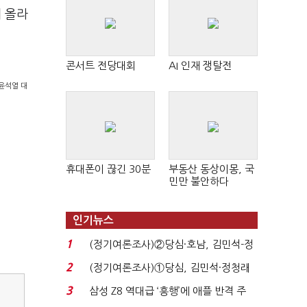
 올라
콘서트 전당대회
AI 인재 쟁탈전
윤석열 대
휴대폰이 끊긴 30분
부동산 동상이몽, 국
민만 불안하다
인기뉴스
1
(정기여론조사)②당심·호남, 김민석-정
청래 '초접전'...
2
(정기여론조사)①당심, 김민석·정청래
'초접전'…대통령 ...
3
삼성 Z8 역대급 ‘흥행’에 애플 반격 주