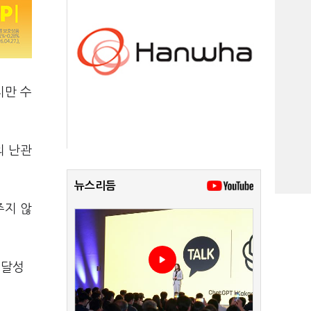
지만 수
의 난관
뉴스리듬
주지 않
 달성