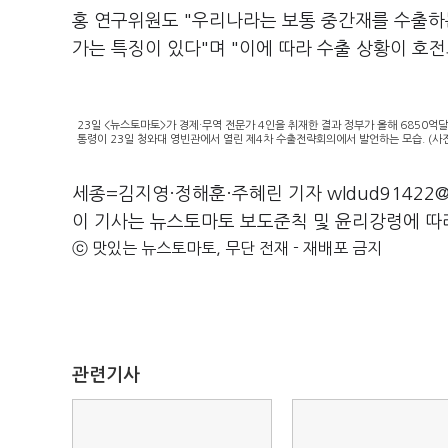
홍 연구위원도 "우리나라는 보통 중간재를 수출하
가는 특징이 있다"며 "이에 따라 수출 상황이 호
23일 <뉴스토마토>가 경제·무역 전문가 4인을 취재한 결과 정부가 올해 6850억
통령이 23일 청와대 영빈관에서 열린 제4차 수출전략회의에서 발언하는 모습. (
세종=김지영·정해훈·주혜린 기자 wldud91422@e
이 기사는 뉴스토마토 보도준칙 및 윤리강령에 따
ⓒ 맛있는 뉴스토마토, 무단 전재 - 재배포 금지
관련기사