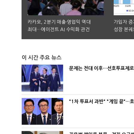
카카오, 2분기 매출·영업익 역대
가입자 증가
최대…에이전트 AI 수익화 관건
성장 본궤
이 시간 주요 뉴스
문제는 전대 이후…선호투표제로 
"1차 투표서 과반" "게임 끝"…