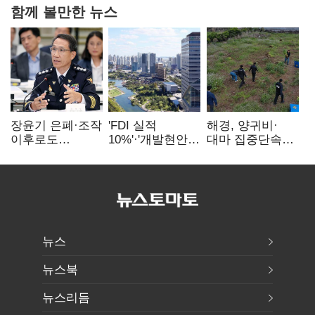
함께 볼만한 뉴스
장윤기 은폐·조작
'FDI 실적
해경, 양귀비·
이후로도
10%'·'개발현안
대마 집중단속…
정보유출·
산적'…
4개월 동안
내부비위…경찰
인천경제청장
249명 검거
신뢰는 어디에
구원투수 찾기
뉴스
뉴스북
뉴스리듬