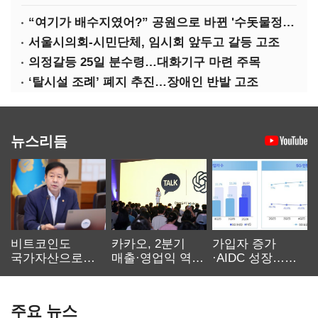
“여기가 배수지였어?” 공원으로 바뀐 '수돗물정거장'
서울시의회-시민단체, 임시회 앞두고 갈등 고조
의정갈등 25일 분수령…대화기구 마련 주목
‘탈시설 조례’ 폐지 추진…장애인 반발 고조
뉴스리듬
비트코인도
카카오, 2분기
가입자 증가
국가자산으로…'
매출·영업익 역대
·AIDC 성장…
보관·평가·처분'
최대…에이전트
SKT 2분기 성장
기준은 숙제
AI 수익화 관건
본궤도
주요 뉴스