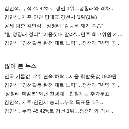
김민석, 누적 45.42%로 경선 1위…정청래와 격차
0.86%p(2보)
김민석, 제주·인천 당대표 경선서 '1위'(1보)
공세 멈춘 김민석…정청래 "갈등은 제가 수습"
"팀 정청래 정리" "이중잣대 말라"…민주 최고위원 계파
다툼 격화
김민석 "경선갈등 완전 제로 노력"…정청래 "반명 공세
사과부터"
많이 본 뉴스
전국 기름값 12주 연속 하락…서울 휘발윳값 1909원
김민석 "경선갈등 완전 제로 노력"…정청래 "반명 공세
사과부터"
'정청래 책임론' 꺼낸 친명계…친청계는 추가투표
때리기
김민석, 제주·인천서 승리…누적 득표율 '1위
탈환'(종합)
김민석, 누적 45.42%로 경선 1위…정청래와 격차
0.86%p(2보)