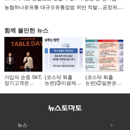
불만 확산
농협하나로유통 대규모유통업법 위반 적발…공정위,
과징금 4억6200만원 부과
함께 볼만한 뉴스
가입자 순증 SKT,
(코스닥 퇴출
(코스닥 퇴출
장기고객은
논란)③이광재
논란)②일본은
CEO가 직접
"과속 잡더라도
5년
챙긴다
자동차 없애지는
기다려주는데
말아야"
우리는 당장
퇴출?…
시간만으론
부족한 코스닥
구하기
뉴스