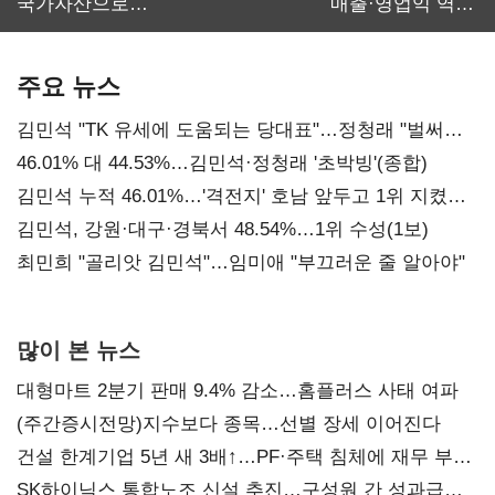
국가자산으로…'
매출·영업익 역대
보관·평가·처분'
최대…에이전트
기준은 숙제
AI 수익화 관건
주요 뉴스
김민석 "TK 유세에 도움되는 당대표"…정청래 "벌써
대표된 양 당직 배분"
46.01% 대 44.53%…김민석·정청래 '초박빙'(종합)
김민석 누적 46.01%…'격전지' 호남 앞두고 1위 지켰다
(2보)
김민석, 강원·대구·경북서 48.54%…1위 수성(1보)
최민희 "골리앗 김민석"…임미애 "부끄러운 줄 알아야"
많이 본 뉴스
대형마트 2분기 판매 9.4% 감소…홈플러스 사태 여파
(주간증시전망)지수보다 종목…선별 장세 이어진다
건설 한계기업 5년 새 3배↑…PF·주택 침체에 재무 부담
확대
SK하이닉스 통합노조 신설 추진…구성원 간 성과급