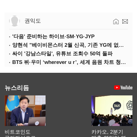
권익도
'다음' 준비하는 하이브·SM·YG·JYP
양현석 "베이비몬스터 2월 신곡, 기존 YG에 없던 노래"
싸이 '강남스타일', 유튜브 조회수 50억 돌파
BTS 뷔·우미 ‘wherever u r’, 세계 음원 차트 청신호
뉴스리듬
비트코인도
카카오, 2분기