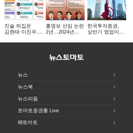
진술 뒤집은
홍명보 선임 논란
한국투자증권,
김현태·이진우,
2년…2024년
상반기 영업이익
박안수는 "국가에
파동부터 소환·
2조1701억 원…
헌신"…법정서
압색까지
전년비 89.1%↑
드러난 군
수뇌부의 민낯
뉴스
뉴스북
뉴스리듬
토마토증권통 Live
IB토마토