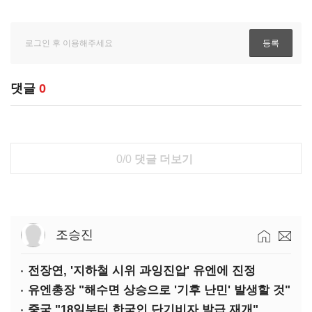
댓글
0
0/0
댓글 더보기
조승진
전장연, '지하철 시위 과잉진압' 유엔에 진정
유엔총장 "해수면 상승으로 '기후 난민' 발생할 것"
중국 "18일부터 한국인 단기비자 발급 재개"