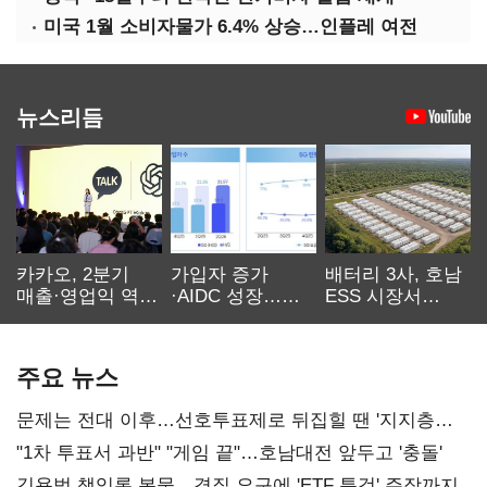
미국 1월 소비자물가 6.4% 상승…인플레 여전
뉴스리듬
카카오, 2분기
가입자 증가
배터리 3사, 호남
매출·영업익 역대
·AIDC 성장…
ESS 시장서
최대…에이전트
SKT 2분기 성장
‘격돌’
AI 수익화 관건
본궤도
주요 뉴스
문제는 전대 이후…선호투표제로 뒤집힐 땐 '지지층
불복'
"1차 투표서 과반" "게임 끝"…호남대전 앞두고 '충돌'
김용범 책임론 봇물…경질 요구에 'ETF 특검' 주장까지