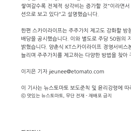
쌓여갈수록 전체적 상각비는 증가할 것"이라면서
션으로 보고 있다"고 설명했습니다.
한편 스카이라이프는 주주가치 제고도 강화할 방침입
배당을 공시했습니다. 이와 별도로 주당 50원의 
밝혔습니다. 양춘식 KT스카이라이프 경영서비스
늘리며 주주가치를 제고하는 다양한 방법을 찾아 
이지은 기자 jieunee@etomato.com
이 기사는 뉴스토마토 보도준칙 및 윤리강령에 따
ⓒ 맛있는 뉴스토마토, 무단 전재 - 재배포 금지