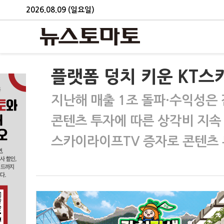
2026.08.09 (일요일)
플랫폼 덩치 키운 KT스
지난해 매출 1조 돌파·수익성은
콘텐츠 투자에 따른 상각비 지속
스카이라이프TV 증자로 콘텐츠 