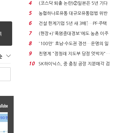
원 간 성과급 불...
4
(코스닥 퇴출 논란)②일본은 5년 기다
려주는데 우리는 ...
5
농협하나로유통 대규모유통업법 위반
적발…공정위, 과...
6
건설 한계기업 5년 새 3배↑…PF·주택
침체에 재무 ...
7
(현장+)'폭염중대경보'에도 농촌 이주
노동자는 강행군…'야...
8
'100만' 호남·수도권 경선…운명의 일
주일
9
친명계 "정청래 지도부 당정 엇박자"…
순
친청계 "신천지 오...
10
SK하이닉스, 중 충칭 공장 지분매각 검
토?…“확정된 바...