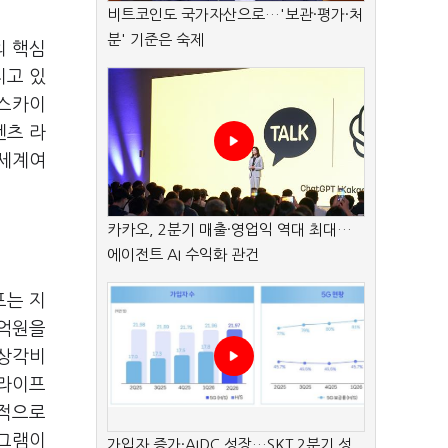
비트코인도 국가자산으로…'보관·평가·처
분' 기준은 숙제
의 핵심
지고 있
 스카이
텐츠 라
 세계여
카카오, 2분기 매출·영업익 역대 최대…
에이전트 AI 수익화 관건
프는 지
2억원을
 상각비
이라이프
속적으로
로그램이
가입자 증가·AIDC 성장…SKT 2분기 성