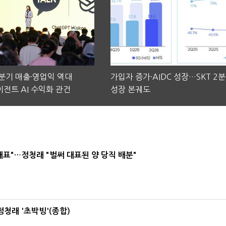
2분기 매출·영업익 역대
가입자 증가·AIDC 성장…SKT 2
전트 AI 수익화 관건
성장 본궤도
대표"…정청래 "벌써 대표된 양 당직 배분"
정청래 '초박빙'(종합)