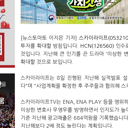
[뉴스토마토 이지은 기자]
스카이라이프(053210
투자를 확대할 방침입니다.
HCN(126560)
인수로
것입니다. 지난해 큰 인기를 끈 드라마 '이상한 
확대할 것으로 보입니다.
스카이라이프는 8일 진행된 지난해 실적발표 설
다"며 "사업계획을 확정한 후 주주들과 협의해 스
스카이라이프TV는 ENA, ENA PLAY 등을 영
이상한 변호사 우영우를 방영하면서 인지도가 높
기준 지난해 광고매출은 684억원을 기록했습니다.
지난해보다 2배 정도 늘린다는 계획입니다.