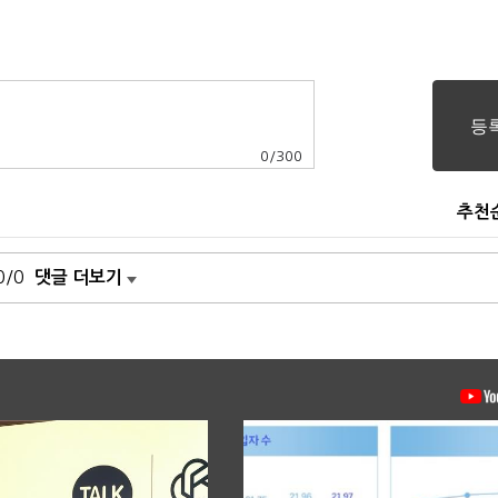
0
/
300
추천
0/0
댓글 더보기