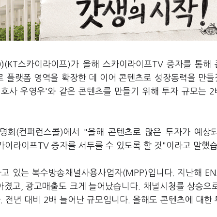
)
(KT스카이라이프)가 올해 스카이라이프TV 증자를 통해
 플랫폼 영역을 확장한 데 이어 콘텐츠로 성장동력을 만
변호사 우영우'와 같은 콘텐츠를 만들기 위해 투자 규모는 
명회(컨퍼런스콜)에서 "올해 콘텐츠로 많은 투자가 예상
카이라이프TV 증자를 서두를 수 있도록 할 것"이라고 말했
위하고 있는 복수방송채널사용사업자(MPP)입니다. 지난해 E
아졌고, 광고매출도 크게 늘어났습니다. 채널시청률 상승으
 전년 대비 2배 늘어난 규모입니다. 올해도 콘텐츠에 대한