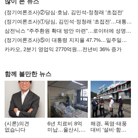
많이 본 뉴스
(정기여론조사)②당심·호남, 김민석-정청래 '초접전'
(정기여론조사)①당심, 김민석·정청래 '초접전'…대통령
지지도 '50% 아래로'(종합)
삼전닉스 “주주환원 확대 방안 마련”…로이터에 성명
보내
(정기여론조사)⑤이 대통령 지지율 47.7%…일주일
만에 다시 40%대
카카오, 2분기 영업익 2770억원…전년비 36% 증가
함께 볼만한 뉴스
(시론)의견
6년 치료비 8억
해경, 폭염·태풍
없습니다
미납…울산시,
대비 '설비·함정'
중증 외국인 환자
현장 안전점검