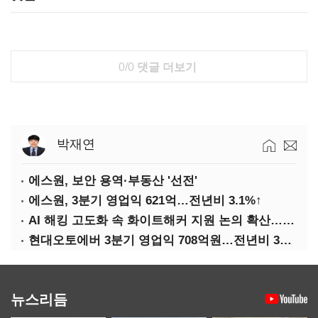
0/0
댓글 더보기
박재연
에스원, 보안 용역·부동산 '선전'
에스원, 3분기 영업익 621억…전년비 3.1%↑
AI 해킹 고도화 속 화이트해커 지원 논의 확산…'버그바운티' 재조명
현대오토에버 3분기 영업익 708억원…전년비 34.8%↑
뉴스리듬