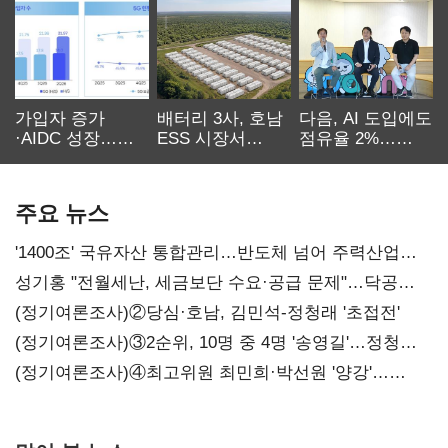
가입자 증가
배터리 3사, 호남
다음, AI 도입에도
·AIDC 성장…
ESS 시장서
점유율 2%…
SKT 2분기 성장
‘격돌’
에이전트
본궤도
차별화가 관건
주요 뉴스
'1400조' 국유자산 통합관리…반도체 넘어 주력산업
구조혁신
성기홍 "전월세난, 세금보단 수요·공급 문제"…닥공
시사
(정기여론조사)②당심·호남, 김민석-정청래 '초접전'
(정기여론조사)③2순위, 10명 중 4명 '송영길'…정청래
'한 자릿수'
(정기여론조사)④최고위원 최민희·박선원 '양강'…
서미화·이성윤·임미애 뒤이어