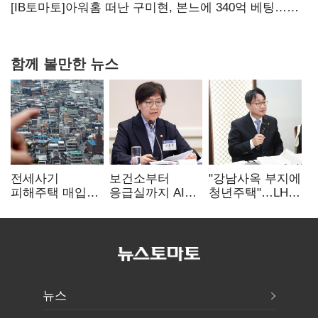
상폐 압박
[IB토마토]아워홈 떠난 구미현, 본느에 340억 베팅…
가족 지배체제 구축
함께 볼만한 뉴스
전세사기
보건소부터
"강남사옥 부지에
피해주택 매입
응급실까지 AI
청년주택"…LH도
1만호 돌파…
확산…지역의료
'공급 속도전'
누적 피해자
혁신 본격화
4만278명
뉴스