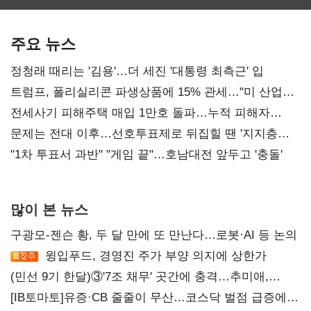
최대…에이전트
SKT 2분기 성장
‘격돌’
AI 수익화 관건
본궤도
주요 뉴스
정청래 때리는 '김용'…더 세진 '대통령 최측근' 입
트럼프, 폴리실리콘 파생상품에 15% 관세…"미 산업
재건"
전세사기 피해주택 매입 1만호 돌파…누적 피해자
4만278명
문제는 전대 이후…선호투표제로 뒤집힐 땐 '지지층
불복'
"1차 투표서 과반" "게임 끝"…호남대전 앞두고 '충돌'
많이 본 뉴스
구광모-젠슨 황, 두 달 만에 또 만난다…로봇·AI 등 논의
윙입푸드, 경영진 주가 부양 의지에 상한가
(민선 9기 한달)③'7조 채무' 곳간에 충격…추미애,
20년만에 '비상재정' 선언 승부수
[IB토마토]유증·CB 줄줄이 무산…코스닥 벌점 급증에