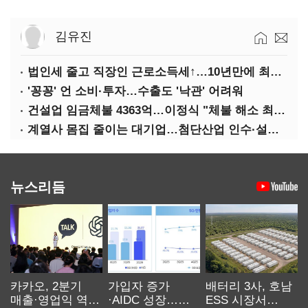
김유진
법인세 줄고 직장인 근로소득세↑…10년만에 최대치
'꽁꽁' 언 소비·투자…수출도 '낙관' 어려워
건설업 임금체불 4363억…이정식 "체불 해소 최우선"
계열사 몸집 줄이는 대기업…첨단산업 인수·설립에 '분주'
뉴스리듬
카카오, 2분기
가입자 증가
배터리 3사, 호남
매출·영업익 역대
·AIDC 성장…
ESS 시장서