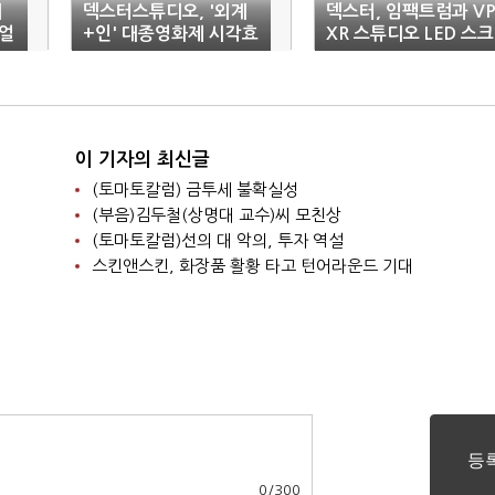
시
덱스터스튜디오, '외계
덱스터, 임팩트럼과 VP
얼
+인' 대종영화제 시각효
XR 스튜디오 LED 스크
과상 수상
린 성공적 테스트 완료
이 기자의 최신글
(토마토칼럼) 금투세 불확실성
(부음)김두철(상명대 교수)씨 모친상
(토마토칼럼)선의 대 악의, 투자 역설
스킨앤스킨, 화장품 활황 타고 턴어라운드 기대
0
/
300