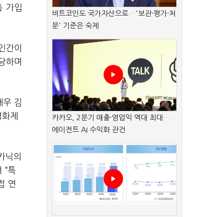
총 가입
비트코인도 국가자산으로…'보관·평가·처
분' 기준은 숙제
물인간이
담당하며
배우 김
영화제
카카오, 2분기 매출·영업익 역대 최대…
에이전트 AI 수익화 관건
메카닉의
 “특
접 연