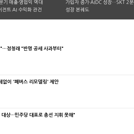
2분기 매출·영업익 역대
가입자 증가·AIDC 성장…SKT 2
전트 AI 수익화 관건
성장 본궤도
"…정청래 "반명 공세 사과부터"
데없이 '폐버스 리모델링' 제안
택' 대상…민주당 대표로 총선 지휘 못해"