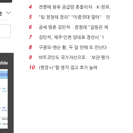
는 추가투표 때리기...
4
전쟁에 원유 공급망 흔들리자…K-정유,
순
에너지안보 핵심...
5
"팀 정청래 정리" "이중잣대 말라"…민
주 최고위원 계파 다...
6
공세 멈춘 김민석…정청래 "갈등은 제
가 수습"
7
김민석, 제주·인천 당대표 경선서 '1
위'(1보)...
8
구광모-젠슨 황, 두 달 만에 또 만난다…
로봇·AI 등 논...
9
비트코인도 국가자산으로…'보관·평가·
처분' 기준은 ...
10
(현장+)"팔 생각 접고 호가 높여
요"…'덜 똘똘한 한 채' 20...