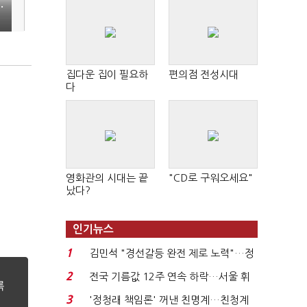
·
집다운 집이 필요하
편의점 전성시대
다
영화관의 시대는 끝
"CD로 구워오세요"
났다?
인기뉴스
1
김민석 "경선갈등 완전 제로 노력"…정
청래 "반명 공세 사...
2
전국 기름값 12주 연속 하락…서울 휘
발윳값 1909원...
3
'정청래 책임론' 꺼낸 친명계…친청계