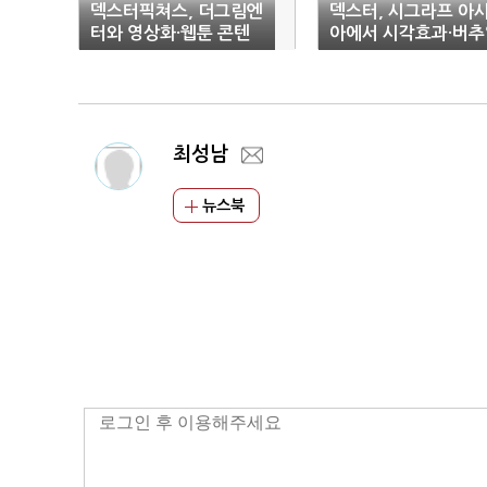
덱스터픽쳐스, 더그림엔
덱스터, 시그라프 아
터와 영상화·웹툰 콘텐
아에서 시각효과·버추
츠 제작 MOU
프로덕션 기술 발표
최성남
뉴스북