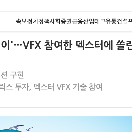
속보
정치
정책
사회
증권
금융
산업
테크
유통
건설
정이'…VFX 참여한 덱스터에 쏠
액션 구현
스 투자, 덱스터 VFX 기술 참여