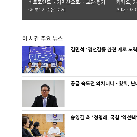
비트코인도 국가자산으로…'보관·평가
카카오, 
·처분' 기준은 숙제
최대…에이
이 시간 주요 뉴스
김민석 "경선갈등 완전 제로 노력
공급 속도전 외치더니…황희, 난
송영길 측 "정청래, 국힘 '역선