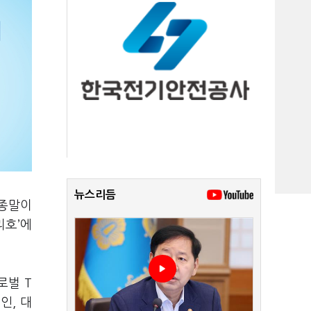
뉴스리듬
 종말이
리호’에
로벌 T
인, 대