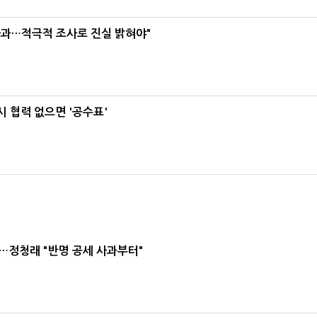
사과…적극적 조사로 진실 밝혀야"
 협력 없으면 '공수표'
…정청래 "반명 공세 사과부터"