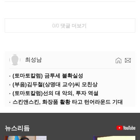
0/0
댓글 더보기
최성남
(토마토칼럼) 금투세 불확실성
(부음)김두철(상명대 교수)씨 모친상
(토마토칼럼)선의 대 악의, 투자 역설
스킨앤스킨, 화장품 활황 타고 턴어라운드 기대
뉴스리듬