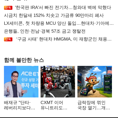
'한국판 IRA'서 빠진 전기차…청와대 벽에 막혔다
시금치 한달새 152% 치솟고 가금류 90만마리 폐사
LX세미콘, 첫 차량용 MCU 양산 돌입…현대차·기아에
공급
은행들, 인천·전남·경북 57조 금고 쟁탈전
‘구금 사태’ 현대차 HMGMA, 미 재향군인 채용
확대로 분위기 반전
함께 볼만한 뉴스
배재규 "단타·
CXMT 이어
급락장에 꺾인
레버리지보다
유니트리도
국장 열기…개인
성장산업
출격…국내 증시
자금도 다시