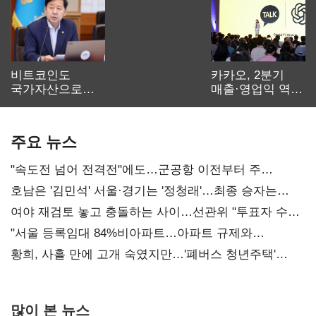
비트코인도
카카오, 2분기
국가자산으로…'
매출·영업익 역대
보관·평가·처분'
최대…에이전트
기준은 숙제
AI 수익화 관건
주요 뉴스
"속도전 넘어 전격전"에도…군공항 이전부터 주
52시간까지 '뇌관'
호남은 '김민석' 서울·경기는 '정청래'…최종 승자는
'안갯속'
여야 재검토 놓고 충돌하는 사이…선관위 "투표자 수
오차 당연"
"서울 등록임대 84%비아파트…아파트 규제와
달리해야"
황희, 사흘 만에 고개 숙였지만…'폐버스 청년주택'
후폭풍
많이 본 뉴스