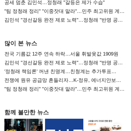
공세 멈춘 김민석…정청래 "갈등은 제가 수습"
"팀 정청래 정리" "이중잣대 말라"…민주 최고위원 계파
다툼 격화
김민석 "경선갈등 완전 제로 노력"…정청래 "반명 공세
사과부터"
많이 본 뉴스
전국 기름값 12주 연속 하락…서울 휘발윳값 1909원
김민석 "경선갈등 완전 제로 노력"…정청래 "반명 공세
사과부터"
'정청래 책임론' 꺼낸 친명계…친청계는 추가투표
때리기
전쟁에 원유 공급망 흔들리자…K-정유, 에너지안보
핵심으로 재부상
"팀 정청래 정리" "이중잣대 말라"…민주 최고위원 계파
다툼 격화
함께 볼만한 뉴스