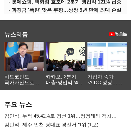
롯데쇼핑, 백화점 호조에 2분기 영업익 121% 급증
과징금 '폭탄' 맞은 쿠팡…상장 5년 만에 최대 손실
뉴스리듬
비트코인도
카카오, 2분기
가입자 증가
국가자산으로…'
매출·영업익 역대
·AIDC 성장…
보관·평가·처분'
최대…에이전트
SKT 2분기 성장
기준은 숙제
AI 수익화 관건
본궤도
주요 뉴스
김민석, 누적 45.42%로 경선 1위…정청래와 격차
0.86%p(2보)
김민석, 제주·인천 당대표 경선서 '1위'(1보)