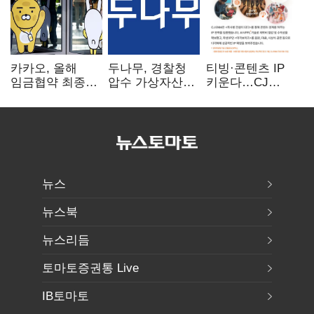
카카오, 올해
두나무, 경찰청
티빙·콘텐츠 IP
임금협약 최종
압수 가상자산
키운다…CJ
타결…연봉 6.3%
보관 맡는다…
ENM, 하반기
인상·격려금
커스터디 사업
글로벌 확장 가속
300만원
최종 낙찰
뉴스
뉴스북
뉴스리듬
토마토증권통 Live
IB토마토