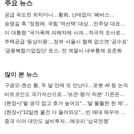
주요 뉴스
공급 속도전 외치더니…황희, 난데없이 '폐버스
리모델링' 제안
송영길 측 "정청래, 국힘 '역선택' 대상…민주당 대표로
총선 지휘 못해"
이 대통령 "국가폭력 피해자에 사과…적극적 조사로
진실 밝혀야"
주택공급 '동상이몽'…정부·서울시 협력 없으면 '공수표'
'금융복합기업집단' 토스, 전 계열사 내부통제 표준화
많이 본 뉴스
구광모-젠슨 황, 두 달 만에 또 만난다…로봇·AI 등 논의
비트코인도 국가자산으로…'보관·평가·처분' 기준은
숙제
(현장+)"팔 생각 접고 호가 높여요"…'덜 똘똘한 한 채'
20억 키맞추기
(현장+)"12일엔 물건 다 들어와요"…빈 매대 채우며 문
연 홈플러스
중국 이어 대만도 설비투자…메모리 ‘삼국전쟁’