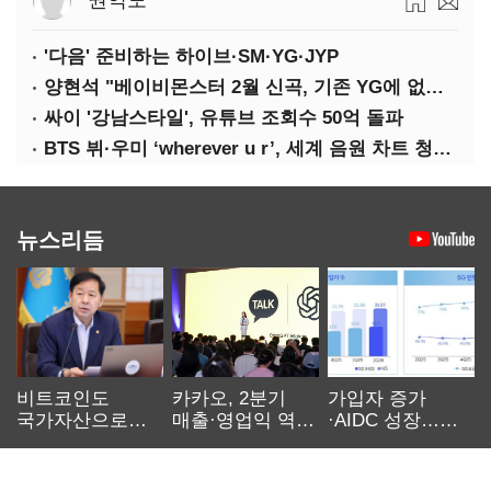
권익도
'다음' 준비하는 하이브·SM·YG·JYP
양현석 "베이비몬스터 2월 신곡, 기존 YG에 없던 노래"
싸이 '강남스타일', 유튜브 조회수 50억 돌파
BTS 뷔·우미 ‘wherever u r’, 세계 음원 차트 청신호
뉴스리듬
비트코인도
카카오, 2분기
가입자 증가
국가자산으로…'
매출·영업익 역대
·AIDC 성장…
보관·평가·처분'
최대…에이전트
SKT 2분기 성장
기준은 숙제
AI 수익화 관건
본궤도