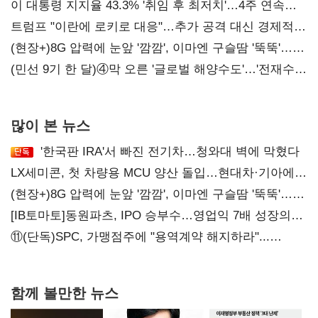
이 대통령 지지율 43.3% '취임 후 최저치'…4주 연속
'하락'
트럼프 "이란에 로키로 대응"…추가 공격 대신 경제적
압박 시사
(현장+)8G 압력에 눈앞 '깜깜', 이마엔 구슬땀 '뚝뚝'…
화려한 에어쇼 뒤 땀방울
(민선 9기 한 달)④막 오른 '글로벌 해양수도'…'전재수
리더십' 시험대
많이 본 뉴스
'한국판 IRA'서 빠진 전기차…청와대 벽에 막혔다
LX세미콘, 첫 차량용 MCU 양산 돌입…현대차·기아에
공급
(현장+)8G 압력에 눈앞 '깜깜', 이마엔 구슬땀 '뚝뚝'…
화려한 에어쇼 뒤 땀방울
[IB토마토]동원파츠, IPO 승부수…영업익 7배 성장의
이면은 고객 편중
⑪(단독)SPC, 가맹점주에 "용역계약 해지하라"...
내팽개친 '사회적합의'
함께 볼만한 뉴스