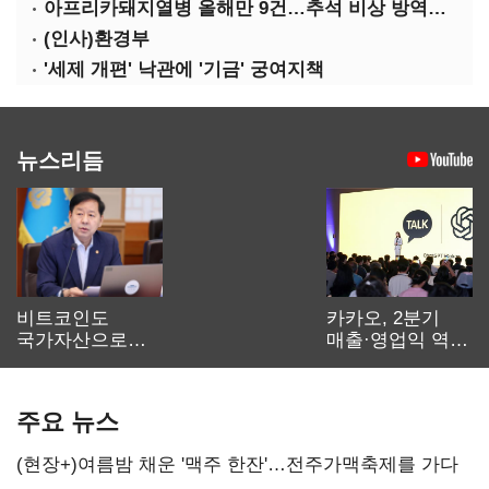
아프리카돼지열병 올해만 9건…추석 비상 방역에 '총력'
(인사)환경부
'세제 개편' 낙관에 '기금' 궁여지책
뉴스리듬
비트코인도
카카오, 2분기
국가자산으로…'
매출·영업익 역대
보관·평가·처분'
최대…에이전트
기준은 숙제
AI 수익화 관건
주요 뉴스
(현장+)여름밤 채운 '맥주 한잔'…전주가맥축제를 가다