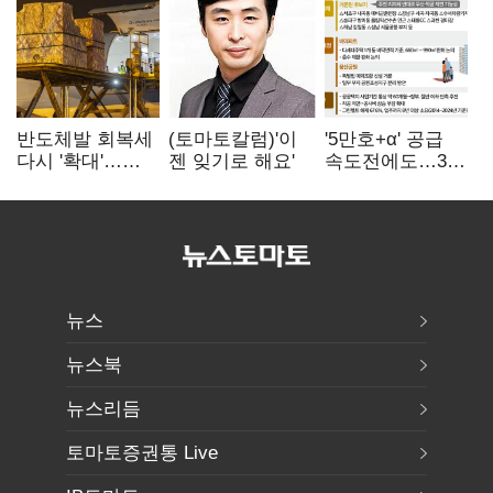
반도체발 회복세
(토마토칼럼)'이
'5만호+α' 공급
다시 '확대'…
젠 잊기로 해요'
속도전에도…3대
제조업 생산
난제 '첩첩산중'
5.8% 반등
뉴스
뉴스북
뉴스리듬
토마토증권통 Live