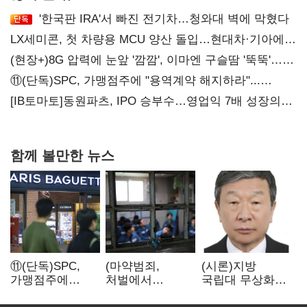
'한국판 IRA'서 빠진 전기차…청와대 벽에 막혔다
LX세미콘, 첫 차량용 MCU 양산 돌입…현대차·기아에
공급
(현장+)8G 압력에 눈앞 '깜깜', 이마엔 구슬땀 '뚝뚝'…
화려한 에어쇼 뒤 땀방울
⑪(단독)SPC, 가맹점주에 "용역계약 해지하라"...
내팽개친 '사회적합의'
[IB토마토]동원파츠, IPO 승부수…영업익 7배 성장의
이면은 고객 편중
함께 볼만한 뉴스
⑪(단독)SPC,
(마약범죄,
(시론)지방
가맹점주에
처벌에서
국립대 무상화와
"용역계약
치료로)③(단독)
대학개혁