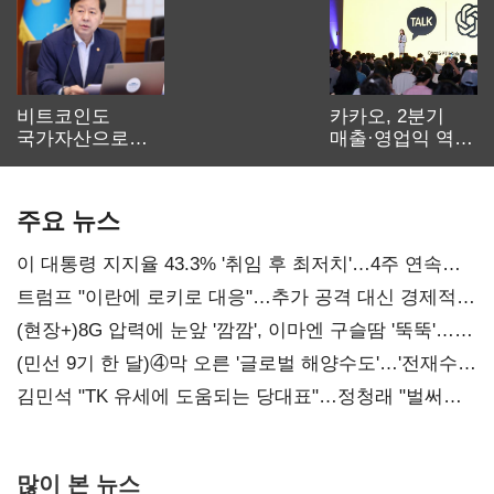
비트코인도
카카오, 2분기
국가자산으로…'
매출·영업익 역대
보관·평가·처분'
최대…에이전트
기준은 숙제
AI 수익화 관건
주요 뉴스
이 대통령 지지율 43.3% '취임 후 최저치'…4주 연속
'하락'
트럼프 "이란에 로키로 대응"…추가 공격 대신 경제적
압박 시사
(현장+)8G 압력에 눈앞 '깜깜', 이마엔 구슬땀 '뚝뚝'…
화려한 에어쇼 뒤 땀방울
(민선 9기 한 달)④막 오른 '글로벌 해양수도'…'전재수
리더십' 시험대
김민석 "TK 유세에 도움되는 당대표"…정청래 "벌써
대표된 양 당직 배분"
많이 본 뉴스