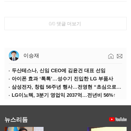
0/0
댓글 더보기
이승재
두산테스나, 신임 CEO에 김윤건 대표 선임
아이폰 효과 ‘톡톡’…성수기 진입한 LG 부품사
삼성전자, 창립 56주년 행사…전영현 “초심으로 경쟁력 회복해야”
LG이노텍, 3분기 영업익 2037억…전년비 56%↑
뉴스리듬