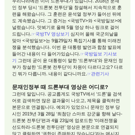
우리나라에는 이미 드론부대가 있습니다. 2018년 문재
인 정부 당시 ‘드론봇 전투단’을 창설해서 지속적으로 훈
련을 해왔습니다. 그 훈련은 윤석열 정부가 들어선 뒤에
도 계속됐습니다. 그 증거는 <국방TV>와 <국방일보>에
널렸습니다. 맛뵈기로 올해 5월 영상 하나 링크로 걸어
드립니다.
☞
국방TV 영상보기
심지어 올해 국군의날을
맞아 <국방일보>는 9월29일자 특집기사를 통해 미래전
쟁을 분석했습니다. 이번 윤 대통령 발언과 합참 발표에
들어간 내용이 다 들어가있습니다.
☞
국방일보 기사보
기
그런데 굳이 윤 대통령이 말한 ‘드론부대’와 문재인 정
부가 창설한 ‘드론봇 전투단’이 차원이 다르다고요? 다르
긴 뭐가 다릅니까. 내용이 같다니까요.
☞
관련기사
문재인정부 때 드론부대 영상은 어디로?
그런데 말입니다. 공교롭게도 국방TV에서 ‘드론’을 검색
어로 검색하면 많은 결과물이 나오고, 제목을 클릭하면
본문으로 연결됩니다. 예외가 있었으니 문재인 정부 당
시인 2019년 3월 28일 ‘최첨단 스마트 강군을 향해 날다-
드론봇 전투단’편과 4월 23일에 업로드한 ‘미래전쟁을
선도하라-드론봇 전투단편’ 영상은 본문으로 연결되지
않고 클릭하면 ‘권한이 존재하지 않습니다’라는 메시지