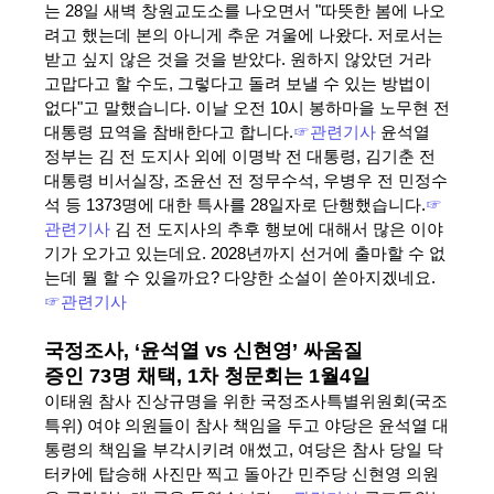
는 28일 새벽 창원교도소를 나오면서 "따뜻한 봄에 나오
려고 했는데 본의 아니게 추운 겨울에 나왔다. 저로서는
받고 싶지 않은 것을 것을 받았다. 원하지 않았던 거라
고맙다고 할 수도, 그렇다고 돌려 보낼 수 있는 방법이
없다"고 말했습니다. 이날 오전 10시 봉하마을 노무현 전
대통령 묘역을 참배한다고 합니다.
☞관련기사
윤석열
정부는 김 전 도지사 외에 이명박 전 대통령, 김기춘 전
대통령 비서실장, 조윤선 전 정무수석, 우병우 전 민정수
석 등 1373명에 대한 특사를 28일자로 단행했습니다.
☞
관련기사
김 전 도지사의 추후 행보에 대해서 많은 이야
기가 오가고 있는데요. 2028년까지 선거에 출마할 수 없
는데 뭘 할 수 있을까요? 다양한 소설이 쏟아지겠네요.
☞관련기사
국정조사, ‘윤석열 vs 신현영’ 싸움질
증인 73명 채택, 1차 청문회는 1월4일
이태원 참사 진상규명을 위한 국정조사특별위원회(국조
특위) 여야 의원들이 참사 책임을 두고 야당은 윤석열 대
통령의 책임을 부각시키려 애썼고, 여당은 참사 당일 닥
터카에 탑승해 사진만 찍고 돌아간 민주당 신현영 의원