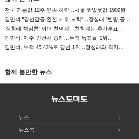
전국 기름값 12주 연속 하락…서울 휘발윳값 1909원
김민석 "경선갈등 완전 제로 노력"…정청래 "반명 공세
사과부터"
'정청래 책임론' 꺼낸 친명계…친청계는 추가투표
때리기
김민석, 제주·인천서 승리…누적 득표율 '1위
탈환'(종합)
김민석, 누적 45.42%로 경선 1위…정청래와 격차
0.86%p(2보)
함께 볼만한 뉴스
뉴스
뉴스북