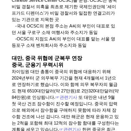
Chinese Service Center·OCSC)를 운영. OCSC는 중국
비밀 경찰서 의혹을 최초로 제기한 국제인권단체 '세이
프가드 디펜더스'가 비밀 경찰서와 밀접한 연결고리가
있는 기관으로 지목한 곳
-국내 OCSC의 본점 주소는 A씨의 부인이 대표로 있
던 서울 구로구 소재 여행사와 주소지가 동일
-OCSC의 지점도 A씨의 부인이 대표를 맡는 서울 영
등포구 소재 벤처회사와 주소지와 동일
대만, 중국 위협에 군복무 연장
중국, 군용기 무력시위
차이잉원 대만 총통이 중국의 위협에 대응하기 위해
2024년부터 군 의무복무 기간을 현재 4개월에서 1년으
로 연장하기로 했습니다. 이와 함께 의무 복무자의 월급
도 현재 6510대만달러(약 27만원)로 2만320대만달러(약
84만원)로 인상됩니다.
☞관련기사
또 대만은 내년 9월
첫 국산 건조 잠수함이 진수할 예정입니다. 중국의 압력
으로 해외에서 잠수함을 구매하지 못함에 따라 자체 잠
수함 건조에 나선 겁니다. 대만 해군은 현재 운용하고 있
는 2척을 포함해 최대 12척의 잠수함 함대를 구성한다는
계획을 세우고 있습니다.
☞관련기사
한편 중국은 최근