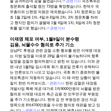
을 공격하는데 공을 들였습니다.
☞관련기사
국조특위는
청문회에 출석할 증인 73명을 확정했습니다. 한덕수 국
무총리와 신현영 의원은 제외됐습니다. 1차 청문회는 당
초 1월 2일에 1차, 4일과 6일에 2차, 3차 청문회를 하려
고 했지만 합의가 결렬돼 1월 4일에 1차, 6일에 2차 청문
회를 열기로 했습니다.
☞관련기사
이재명 체포 여부, 1월9일이 분수령
김용, 뇌물수수 혐의로 추가 기소
성남FC 후원금 관련 검찰 소환 통보를 받은 이재명 대표
는 지방 일정을 이유로 28일 출석이 불가능하다며 향후
일정을 검찰과 협의하겠다고 밝힌 바 있습니다. 이와 관
련 내년 1월9일 임시국회 회기 종료일 전후가 유력하다
는 언론보도가 나오고 있습니다. 국회 회기 종료하면 불
체포특권이 작동하지 않습니다. 이 때 어떤 상황이 벌어
질지 한번 지켜보시죠.
☞
관련기사
한편 검찰은 대장동
개발사업 특혜 제공 대가로 1억9000만원의 뇌물을 받은
혐의로 이재명 대표의 측근 김용 전 민주연구원 부원장
을 추가 기소했습니다. 현재 김 전 부원장은 경선 자금
명목으로 8억4700만원을 수수한 혐의로 재판을 받고 있
습니다.
☞
관련기사
또 ‘이재명 대표 변호사비 대납 의