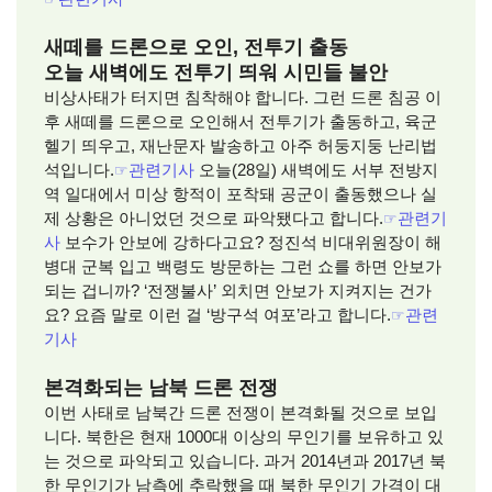
새떼를 드론으로 오인, 전투기 출동
오늘 새벽에도 전투기 띄워 시민들 불안
비상사태가 터지면 침착해야 합니다. 그런 드론 침공 이
후 새떼를 드론으로 오인해서 전투기가 출동하고, 육군
헬기 띄우고, 재난문자 발송하고 아주 허둥지둥 난리법
석입니다.
☞
관련기사
오늘(28일) 새벽에도 서부 전방지
역 일대에서 미상 항적이 포착돼 공군이 출동했으나 실
제 상황은 아니었던 것으로 파악됐다고 합니다.
☞
관련기
사
보수가 안보에 강하다고요? 정진석 비대위원장이 해
병대 군복 입고 백령도 방문하는 그런 쇼를 하면 안보가
되는 겁니까? ‘전쟁불사’ 외치면 안보가 지켜지는 건가
요? 요즘 말로 이런 걸 ‘방구석 여포’라고 합니다.
☞
관련
기사
본격화되는 남북 드론 전쟁
이번 사태로 남북간 드론 전쟁이 본격화될 것으로 보입
니다.
북한은 현재 1000대 이상의 무인기를 보유하고 있
는 것으로 파악되고 있습니다. 과거 2014년과 2017년 북
한 무인기가 남측에 추락했을 때 북한 무인기 가격이 대