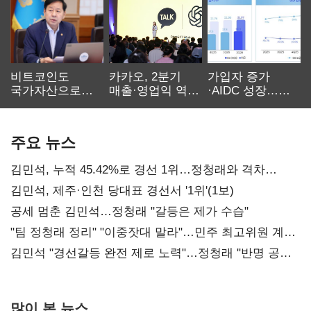
비트코인도
카카오, 2분기
가입자 증가
국가자산으로…'
매출·영업익 역대
·AIDC 성장…
보관·평가·처분'
최대…에이전트
SKT 2분기 성장
기준은 숙제
AI 수익화 관건
본궤도
주요 뉴스
김민석, 누적 45.42%로 경선 1위…정청래와 격차
0.86%p(2보)
김민석, 제주·인천 당대표 경선서 '1위'(1보)
공세 멈춘 김민석…정청래 "갈등은 제가 수습"
"팀 정청래 정리" "이중잣대 말라"…민주 최고위원 계파
다툼 격화
김민석 "경선갈등 완전 제로 노력"…정청래 "반명 공세
사과부터"
많이 본 뉴스