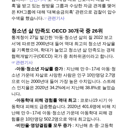
혹’을 받고 있는 쌍방울 그룹과 수상한 자금 관계를 맺어
온 KH그룹에 대해 ‘대북송금의혹’ 관련으로 검찰이 압수
수색을 했습니다.
☞
관련기사
청소년 삶 만족도 OECD 30개국 중 26위
통계청이 27일 발간한 '아동·청소년 삶의 질 2022 보고
서'에 따르면 2000년대 들어 역대 최고의 청소년 자살율
을 기록했으며, 학대가 늘었고 청소년 삶 만족도는 경제
협력개발기구(OECD) 국가 중 최하위권이라고 합니다.
☞관련기사
-아동·청소년 자살률 증가
: 지난해 만 0∼17세 아동·청
소년 가운데 자살로 사망한 사람은 인구 10만명당 2.7명
으로 이는 2000년대 들어 가장 높은 수치입니다. 스트레
스 인지율은 2020년 34.2%에서 지난해 38.8%로 늘었습
니다.
-아동학대 피해 경험률 역대 최고
: 코로나19 시기 아
동학대 피해도 급증했습니다. 2020년 401.6명에 비해 지
난해 만 0∼17세 아동·청소년 가운데 아동학대 피해 경
험률은 10만명당 502.2명으로 역대 최고입니다.
-비만율·영양결핍률 모두 증가
: 지난해 초·중·고등학