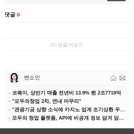
댓글
0
0/0
댓글 더보기
변소인
코웨이, 상반기 매출 전년비 13.9% 뛴 2조7719억
"모두의창업 2차, 연내 마무리"
"관광기금 상향 소식에 카지노 업계 조기상환 우려"
모두의 창업 플랫폼, API에 비공개 정보 담겨 암호키까지 새나갔다