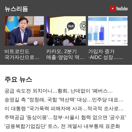
뉴스리듬
비트코인도
카카오, 2분기
가입자 증가
국가자산으로…'
매출·영업익 역대
·AIDC 성장…
보관·평가·처분'
최대…에이전트
SKT 2분기 성장
기준은 숙제
AI 수익화 관건
본궤도
주요 뉴스
공급 속도전 외치더니…황희, 난데없이 '폐버스
리모델링' 제안
송영길 측 "정청래, 국힘 '역선택' 대상…민주당 대표로
총선 지휘 못해"
이 대통령 "국가폭력 피해자에 사과…적극적 조사로
진실 밝혀야"
주택공급 '동상이몽'…정부·서울시 협력 없으면 '공수표'
'금융복합기업집단' 토스, 전 계열사 내부통제 표준화