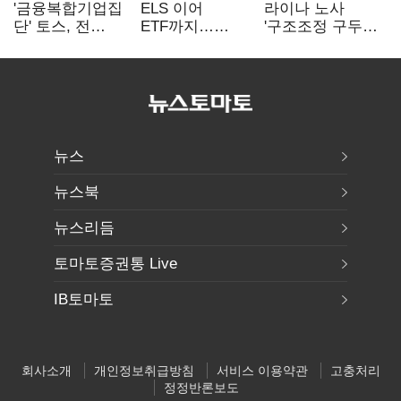
'금융복합기업집
ELS 이어
라이나 노사
단' 토스, 전
ETF까지…
'구조조정 구두
계열사 내부통제
고위험상품 판매
합의안' 도출
표준화
제동 걸린 은행
뉴스
뉴스북
뉴스리듬
토마토증권통 Live
IB토마토
회사소개
개인정보취급방침
서비스 이용약관
고충처리
정정반론보도