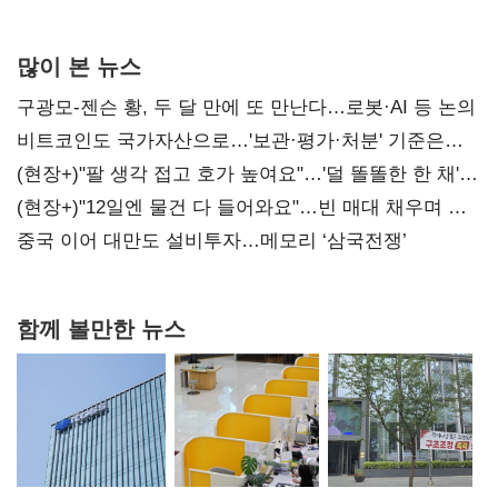
많이 본 뉴스
구광모-젠슨 황, 두 달 만에 또 만난다…로봇·AI 등 논의
비트코인도 국가자산으로…'보관·평가·처분' 기준은
숙제
(현장+)"팔 생각 접고 호가 높여요"…'덜 똘똘한 한 채'
20억 키맞추기
(현장+)"12일엔 물건 다 들어와요"…빈 매대 채우며 문
연 홈플러스
중국 이어 대만도 설비투자…메모리 ‘삼국전쟁’
함께 볼만한 뉴스