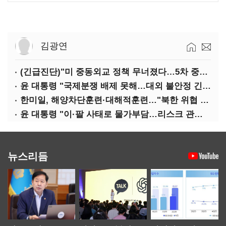
김광연
(긴급진단)"미 중동외교 정책 무너졌다…5차 중동전 가능성은 낮아"
윤 대통령 "국제분쟁 배제 못해…대외 불안정 긴밀대응"
한미일, 해양차단훈련·대해적훈련…"북한 위협 억제"
윤 대통령 "이·팔 사태로 물가부담…리스크 관리 만전 기해야"
뉴스리듬