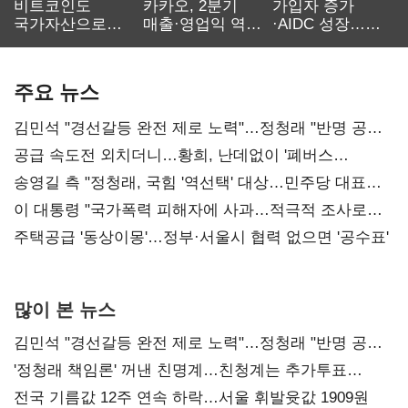
비트코인도
카카오, 2분기
가입자 증가
국가자산으로…'
매출·영업익 역대
·AIDC 성장…
보관·평가·처분'
최대…에이전트
SKT 2분기 성장
기준은 숙제
AI 수익화 관건
본궤도
주요 뉴스
김민석 "경선갈등 완전 제로 노력"…정청래 "반명 공세
사과부터"
공급 속도전 외치더니…황희, 난데없이 '폐버스
리모델링' 제안
송영길 측 "정청래, 국힘 '역선택' 대상…민주당 대표로
총선 지휘 못해"
이 대통령 "국가폭력 피해자에 사과…적극적 조사로
진실 밝혀야"
주택공급 '동상이몽'…정부·서울시 협력 없으면 '공수표'
많이 본 뉴스
김민석 "경선갈등 완전 제로 노력"…정청래 "반명 공세
사과부터"
'정청래 책임론' 꺼낸 친명계…친청계는 추가투표
때리기
전국 기름값 12주 연속 하락…서울 휘발윳값 1909원