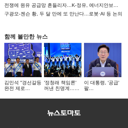
전쟁에 원유 공급망 흔들리자…K-정유, 에너지안보
핵심으로 재부상
구광모-젠슨 황, 두 달 만에 또 만난다…로봇·AI 등 논의
함께 볼만한 뉴스
김민석 "경선갈등
'정청래 책임론'
이 대통령, '공급'
완전 제로
꺼낸 친명계…
팔
노력"…정청래
친청계는
걷어붙였는데…
"반명 공세
추가투표 때리기
여 내부선
사과부터"
'부동산
망언'(종합)