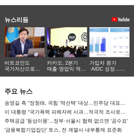
뉴스리듬
비트코인도
카카오, 2분기
가입자 증가
국가자산으로…'
매출·영업익 역대
·AIDC 성장…
보관·평가·처분'
최대…에이전트
SKT 2분기 성장
기준은 숙제
AI 수익화 관건
본궤도
주요 뉴스
송영길 측 "정청래, 국힘 '역선택' 대상…민주당 대표로
총선 지휘 못해"
이 대통령 "국가폭력 피해자에 사과…적극적 조사로
진실 밝혀야"
주택공급 '동상이몽'…정부·서울시 협력 없으면 '공수표'
'금융복합기업집단' 토스, 전 계열사 내부통제 표준화