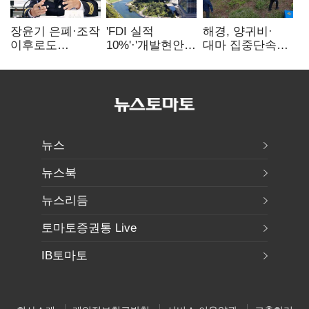
장윤기 은폐·조작
'FDI 실적
해경, 양귀비·
이후로도
10%'·'개발현안
대마 집중단속…
정보유출·
산적'…
4개월 동안
내부비위…경찰
인천경제청장
249명 검거
신뢰는 어디에
구원투수 찾기
뉴스
뉴스북
뉴스리듬
토마토증권통 Live
IB토마토