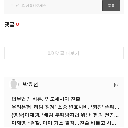
댓글
0
0/0
댓글 더보기
박효선
법무법인 바른, 인도네시아 진출
우리은행 ‘라임 징계’ 소송 변호사비, ‘퇴진’ 손태승 회장 개인이 납부하나
(영상)이재명, ‘배임·부패방지법 위반’ 혐의 전면 반박(종합)
이재명 “검찰, 이미 기소 결정…진술 비틀고 사건 조작에 악용”