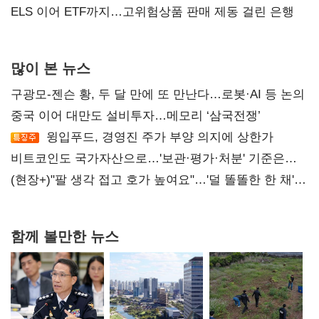
ELS 이어 ETF까지…고위험상품 판매 제동 걸린 은행
많이 본 뉴스
구광모-젠슨 황, 두 달 만에 또 만난다…로봇·AI 등 논의
중국 이어 대만도 설비투자…메모리 ‘삼국전쟁’
윙입푸드, 경영진 주가 부양 의지에 상한가
비트코인도 국가자산으로…'보관·평가·처분' 기준은
숙제
(현장+)"팔 생각 접고 호가 높여요"…'덜 똘똘한 한 채'
20억 키맞추기
함께 볼만한 뉴스