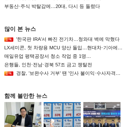
카운트다운
부동산·주식 박탈감에…20대, 다시 등 돌렸다
많이 본 뉴스
'한국판 IRA'서 빠진 전기차…청와대 벽에 막혔다
LX세미콘, 첫 차량용 MCU 양산 돌입…현대차·기아에
공급
매일유업 평택공장서 청소 작업 중 1명
사망…"안전관리체계 재점검"
은행들, 인천·전남·경북 57조 금고 쟁탈전
경찰, '보완수사 거부' 땐 '인사 불이익·수사자격
배제'
함께 볼만한 뉴스