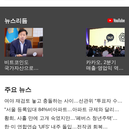
뉴스리듬
비트코인도
카카오, 2분기
국가자산으로…'
매출·영업익 역대
보관·평가·처분'
최대…에이전트
기준은 숙제
AI 수익화 관건
주요 뉴스
여야 재검토 놓고 충돌하는 사이…선관위 "투표자 수
오차 당연"
"서울 등록임대 84%비아파트…아파트 규제와 달리
해야"
황희, 사흘 만에 고개 숙였지만…'폐버스 청년주택'
후폭풍
한·미 연합연습 'UFS' 내주 돌입…전작권 회복