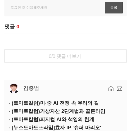
댓글
0
0/0
댓글 더보기
김충범
(토마토칼럼)미·중 AI 전쟁 속 우리의 길
(토마토칼럼)가상자산 2단계법과 골든타임
(토마토칼럼)피지컬 AI와 책임의 한계
[뉴스토마토프라임]효자 IP '슈퍼 마리오'