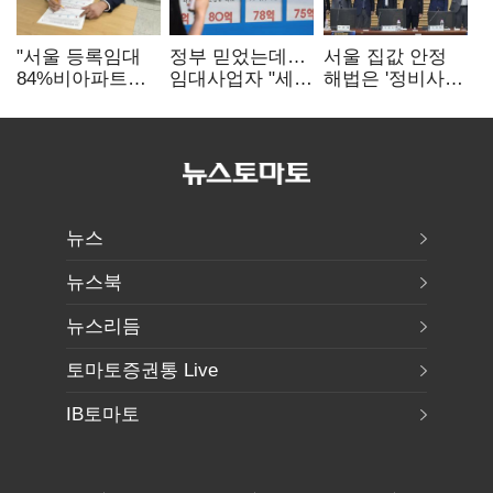
"서울 등록임대
정부 믿었는데…
서울 집값 안정
84%비아파트…
임대사업자 "세금
해법은 '정비사업
아파트 규제와
더 내라" 분통
속도전'…공사비·
달리 해야"
분쟁 해소도 과제
뉴스
뉴스북
뉴스리듬
토마토증권통 Live
IB토마토