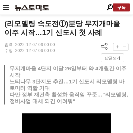
구독
(리모델링 속도전①)분당 무지개마을
이주 시작…1기 신도시 첫 사례
입력: 2022-12-07 06:00:00
수정: 2022-12-07 06:00:00
답글쓰기
무지개마을 4단지 이달 26일부터 약 4개월간 이주
시작
느티나무 3단지도 추진…1기 신도시 리모델링 바
로미터 역할 기대
다만 정부 재건축 활성화 움직임 꾸준…"리모델링,
정비사업 대세 되긴 어려워"