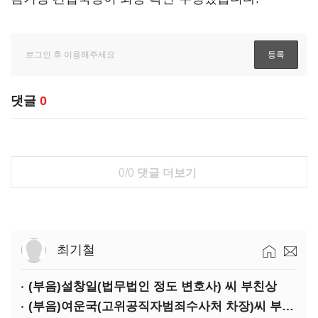
댓글
0
0/0
댓글 더보기
최기철
(부음)설창일(법무법인 정도 변호사) 씨 부친상
(부음)여운국(고위공직자범죄수사처 차장)씨 부친상