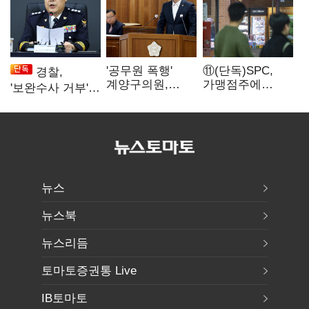
'공무원 폭행'
⑪(단독)SPC,
경찰,
계양구의원,
가맹점주에
'보완수사 거부'
윤리위 제명
"용역계약
땐 '인사 불이익·
의결…본회의
해지하라"...
수사자격 배제'
표결은?
내팽개친
'사회적합의'
뉴스
뉴스북
뉴스리듬
토마토증권통 Live
IB토마토