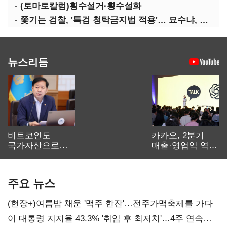
(토마토칼럼)횡수설거·횡수설화
쫓기는 검찰, '특검 청탁금지법 적용'… 묘수냐, 무리수냐
뉴스리듬
비트코인도
카카오, 2분기
국가자산으로…'
매출·영업익 역대
보관·평가·처분'
최대…에이전트
기준은 숙제
AI 수익화 관건
주요 뉴스
(현장+)여름밤 채운 '맥주 한잔'…전주가맥축제를 가다
이 대통령 지지율 43.3% '취임 후 최저치'…4주 연속