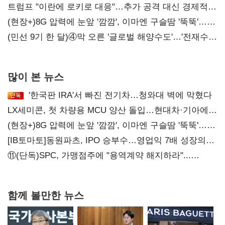
'하락'
트럼프 "이란에 로키로 대응"…추가 공격 대신 경제적
압박 시사
(현장+)8G 압력에 눈앞 '깜깜', 이마엔 구슬땀 '뚝뚝'…
화려한 에어쇼 뒤 땀방울
(민선 9기 한 달)④막 오른 '글로벌 해양수도'…'전재수
리더십' 시험대
많이 본 뉴스
'한국판 IRA'서 빠진 전기차…청와대 벽에 막혔다
LX세미콘, 첫 차량용 MCU 양산 돌입…현대차·기아에
공급
(현장+)8G 압력에 눈앞 '깜깜', 이마엔 구슬땀 '뚝뚝'…
화려한 에어쇼 뒤 땀방울
[IB토마토]동원파츠, IPO 승부수…영업익 7배 성장의
이면은 고객 편중
⑪(단독)SPC, 가맹점주에 "용역계약 해지하라"...
내팽개친 '사회적합의'
함께 볼만한 뉴스