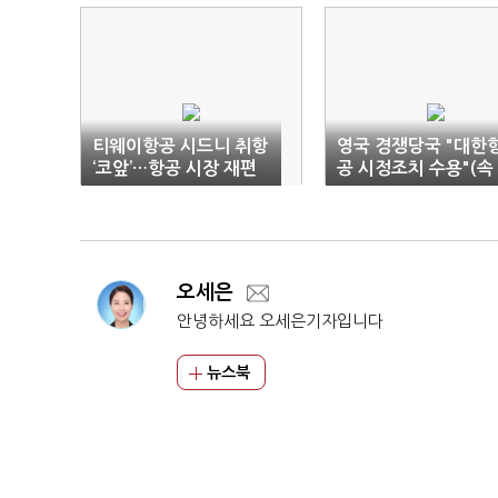
티웨이항공 시드니 취항
영국 경쟁당국 "대한
‘코앞’…항공 시장 재편
공 시정조치 수용"(속
되나
보)
오세은
안녕하세요 오세은기자입니다
뉴스북