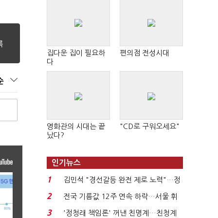
집다운 집이 필요하
편의점 전성시대
다
순
영화관의 시대는 끝
"CD로 구워오세요"
났다?
인기뉴스
1
김민석 "경선갈등 완전 제로 노력"…정
청래 "반명 공세 사...
2
전국 기름값 12주 연속 하락…서울 휘
발윳값 1909원...
3
'정청래 책임론' 꺼낸 친명계…친청계