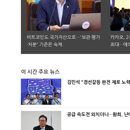
비트코인도 국가자산으로…'보관·평가
카카오, 
·처분' 기준은 숙제
최대…에이
이 시간 주요 뉴스
김민석 "경선갈등 완전 제로 노력
공급 속도전 외치더니…황희, 난