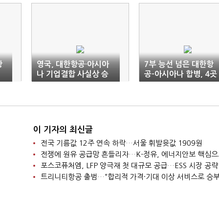
항
영국, 대한항공·아시아
7부 능선 넘은 대한항
나 기업결합 사실상 승
공-아시아나 합병, 4곳
인(종합)
남았다
이 기자의 최신글
전국 기름값 12주 연속 하락…서울 휘발윳값 1909원
포스코퓨처엠, LFP 양극재 첫 대규모 공급…ESS 시장 공략
트리니티항공 출범…“합리적 가격·기대 이상 서비스로 승부