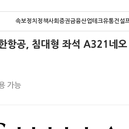
속보
정치
정책
사회
증권
금융
산업
테크
유통
건설
항공, 침대형 좌석 A321네오
용 가능