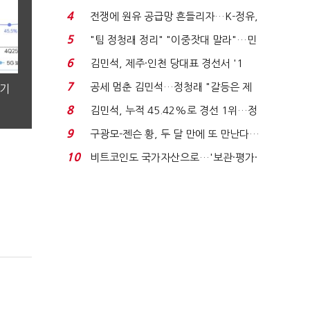
는 추가투표 때리기...
4
전쟁에 원유 공급망 흔들리자…K-정유,
에너지안보 핵심...
5
"팀 정청래 정리" "이중잣대 말라"…민
주 최고위원 계파 다...
6
김민석, 제주·인천 당대표 경선서 '1
위'(1보)...
7
공세 멈춘 김민석…정청래 "갈등은 제
분기
가 수습"
8
김민석, 누적 45.42%로 경선 1위…정
청래와 격차 0.86%p(...
9
구광모-젠슨 황, 두 달 만에 또 만난다…
로봇·AI 등 논...
10
비트코인도 국가자산으로…'보관·평가·
처분' 기준은 ...