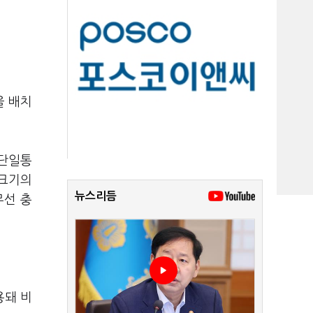
을 배치
(단일통
 크기의
뉴스리듬
무선 충
용돼 비