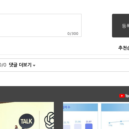
0
/
300
추천
0/0
댓글 더보기