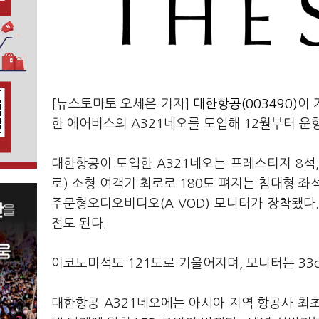
[뉴스토마토 오세은 기자]
대한항공(003490)
이 
한 에어버스의 A321네오를 도입해 12월부터 운
대한항공이 도입한 A321네오는 프레스티지 8석,
로) 소형 여객기 최로로 180도 펴지는 침대형 좌
주문형오디오비디오(A VOD) 모니터가 장착됐다
전도 된다.
이코노미석도 121도로 기울어지며, 모니터는 33
대한항공 A321네오에는 아시아 지역 항공사 최