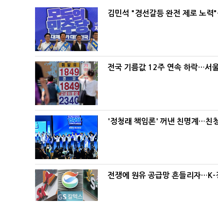
김민석 "경선갈등 완전 제로 노력"
전국 기름값 12주 연속 하락…서울
'정청래 책임론' 꺼낸 친명계…친
전쟁에 원유 공급망 흔들리자…K-