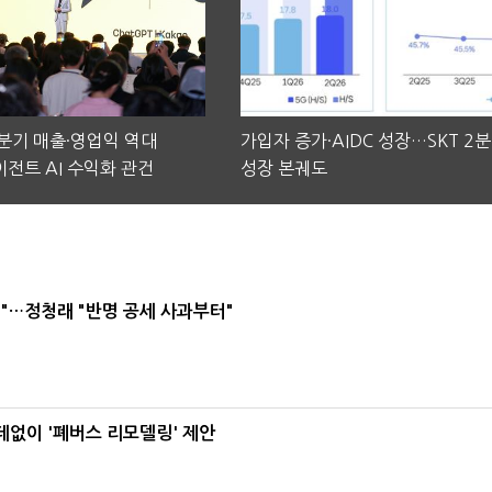
2분기 매출·영업익 역대
가입자 증가·AIDC 성장…SKT 2
전트 AI 수익화 관건
성장 본궤도
"…정청래 "반명 공세 사과부터"
데없이 '폐버스 리모델링' 제안