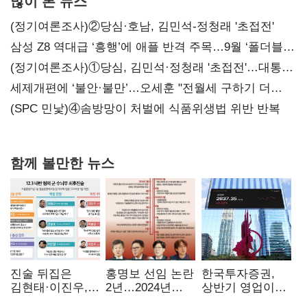
많이 본 뉴스
(정기여론조사)②당심·호남, 김민석-정청래 '초접전'
삼성 Z8 역대급 ‘흥행’에 애플 반격 주목…9월 ‘폴더블
대전’
(정기여론조사)①당심, 김민석·정청래 '초접전'…대통령
지지도 '50% 아래로'(종합)
세제개편에 ‘불안·불만’…오세훈 "전월세 구하기 더
힘들어질 것"
(SPC 민낯)④솜방망이 처벌에 식품위생법 위반 반복
함께 볼만한 뉴스
진술 뒤집은
홍명보 선임 논란
한국투자증권,
김현태·이진우,
2년…2024년
상반기 영업이익
박안수는 "국가에
파동부터 소환·
2조1701억 원…