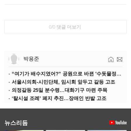
0/0
댓글 더보기
박용준
“여기가 배수지였어?” 공원으로 바뀐 '수돗물정거장'
서울시의회-시민단체, 임시회 앞두고 갈등 고조
의정갈등 25일 분수령…대화기구 마련 주목
‘탈시설 조례’ 폐지 추진…장애인 반발 고조
뉴스리듬