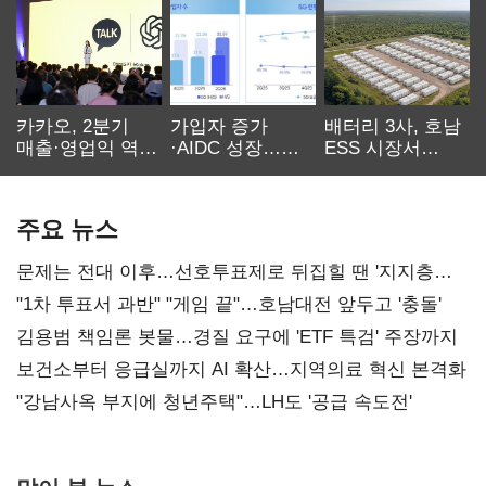
카카오, 2분기
가입자 증가
배터리 3사, 호남
매출·영업익 역대
·AIDC 성장…
ESS 시장서
최대…에이전트
SKT 2분기 성장
‘격돌’
AI 수익화 관건
본궤도
주요 뉴스
문제는 전대 이후…선호투표제로 뒤집힐 땐 '지지층
불복'
"1차 투표서 과반" "게임 끝"…호남대전 앞두고 '충돌'
김용범 책임론 봇물…경질 요구에 'ETF 특검' 주장까지
보건소부터 응급실까지 AI 확산…지역의료 혁신 본격화
"강남사옥 부지에 청년주택"…LH도 '공급 속도전'