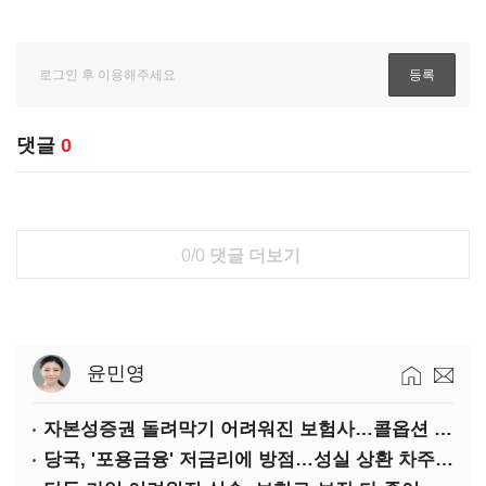
댓글
0
0/0
댓글 더보기
윤민영
자본성증권 돌려막기 어려워진 보험사…콜옵션 부담 급증
당국, '포용금융' 저금리에 방점…성실 상환 차주는 '역차별'