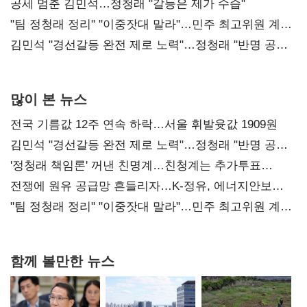
공세 멈춘 김민석…정청래 "갈등은 제가 수습"
"팀 정청래 정리" "이중잣대 말라"…민주 최고위원 계파
다툼 격화
김민석 "경선갈등 완전 제로 노력"…정청래 "반명 공세
사과부터"
많이 본 뉴스
전국 기름값 12주 연속 하락…서울 휘발윳값 1909원
김민석 "경선갈등 완전 제로 노력"…정청래 "반명 공세
사과부터"
'정청래 책임론' 꺼낸 친명계…친청계는 추가투표
때리기
전쟁에 원유 공급망 흔들리자…K-정유, 에너지안보
핵심으로 재부상
"팀 정청래 정리" "이중잣대 말라"…민주 최고위원 계파
다툼 격화
함께 볼만한 뉴스