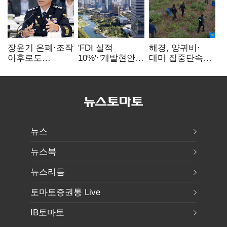
장윤기 은폐·조작
'FDI 실적
해경, 양귀비·
이후로도
10%'·'개발현안
대마 집중단속…
정보유출·
산적'…
4개월 동안
내부비위…경찰
인천경제청장
249명 검거
신뢰는 어디에
구원투수 찾기
뉴스
뉴스북
뉴스리듬
토마토증권통 Live
IB토마토