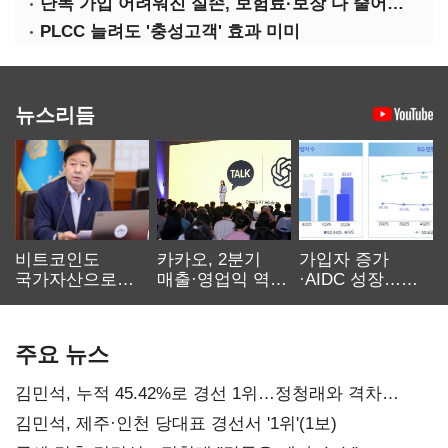
단독 가입 어려워진 실손, 보험료·보장 다 줄어든 5세대는?
PLCC 늘려도 '충성고객' 효과 미미
뉴스리듬
비트코인도
카카오, 2분기
가입자 증가
국가자산으로…'
매출·영업익 역대
·AIDC 성장…
보관·평가·처분'
최대…에이전트
SKT 2분기 성장
기준은 숙제
AI 수익화 관건
본궤도
주요 뉴스
김민석, 누적 45.42%로 경선 1위…정청래와 격차
0.86%p(2보)
김민석, 제주·인천 당대표 경선서 '1위'(1보)