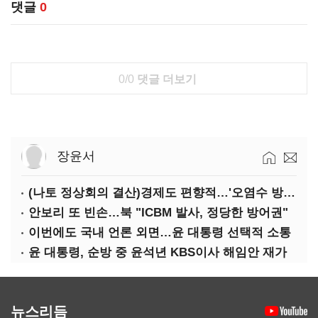
댓글
0
0/0
댓글 더보기
장윤서
(나토 정상회의 결산)경제도 편향적…'오염수 방류'만 용인
안보리 또 빈손…북 "ICBM 발사, 정당한 방어권"
이번에도 국내 언론 외면…윤 대통령 선택적 소통
윤 대통령, 순방 중 윤석년 KBS이사 해임안 재가
뉴스리듬