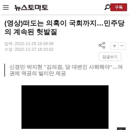
구독
(영상)떠도는 의혹이 국회까지…민주당
의 계속된 헛발질
입력: 2022-11-25 16:58:08
수정: 2022-11-27 18:33:02
답글쓰기
신경민·박지현 "김의겸, 당 대변인 사퇴해야"…여
권에 역공의 빌미만 제공