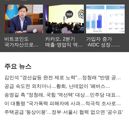
비트코인도
카카오, 2분기
가입자 증가
국가자산으로…'
매출·영업익 역대
·AIDC 성장…
보관·평가·처분'
최대…에이전트
SKT 2분기 성장
기준은 숙제
AI 수익화 관건
본궤도
주요 뉴스
김민석 "경선갈등 완전 제로 노력"…정청래 "반명 공세
사과부터"
공급 속도전 외치더니…황희, 난데없이 '폐버스
리모델링' 제안
송영길 측 "정청래, 국힘 '역선택' 대상…민주당 대표로
총선 지휘 못해"
이 대통령 "국가폭력 피해자에 사과…적극적 조사로
진실 밝혀야"
주택공급 '동상이몽'…정부·서울시 협력 없으면 '공수표'