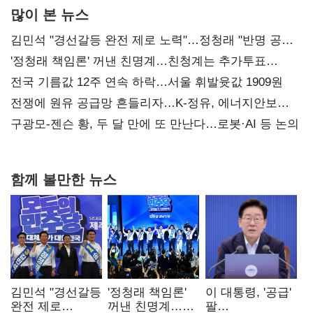
많이 본 뉴스
김민석 "경선갈등 완전 제로 노력"…정청래 "반명 공세
사과부터"
'정청래 책임론' 꺼낸 친명계…친청계는 추가투표
때리기
전국 기름값 12주 연속 하락…서울 휘발윳값 1909원
전쟁에 원유 공급망 흔들리자…K-정유, 에너지안보
핵심으로 재부상
구광모-젠슨 황, 두 달 만에 또 만난다…로봇·AI 등 논의
함께 볼만한 뉴스
김민석 "경선갈등
'정청래 책임론'
이 대통령, '공급'
완전 제로
꺼낸 친명계…
팔