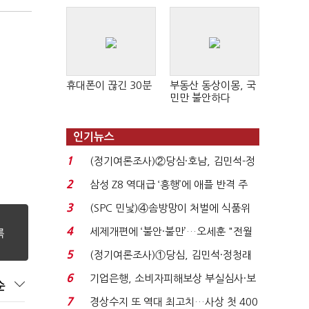
휴대폰이 끊긴 30분
부동산 동상이몽, 국
민만 불안하다
인기뉴스
1
(정기여론조사)②당심·호남, 김민석-정
청래 '초접전'...
2
삼성 Z8 역대급 ‘흥행’에 애플 반격 주
목…9월 ‘폴...
3
(SPC 민낯)④솜방망이 처벌에 식품위
생법 위반 반복...
4
세제개편에 ‘불안·불만’…오세훈 "전월
세 구하기 더 ...
5
(정기여론조사)①당심, 김민석·정청래
'초접전'…대통령 ...
6
기업은행, 소비자피해보상 부실심사·보
순
이스피싱 공시 ...
7
경상수지 또 역대 최고치…사상 첫 400