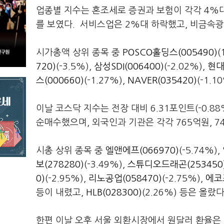
업종별 지수는 혼조세로 증권과 보험이 각각 4%대
를 보였다. 서비스업은 2%대 하락했고, 비금속광
시가총액 상위 종목 중
POSCO홀딩스(005490)
(
720)
(-3.5%),
삼성SDI(006400)
(-2.02%),
현대
스(000660)
(-1.27%),
NAVER(035420)
(-1.1
이날 코스닥 지수는 전장 대비 6.31포인트(-0.8
순매수했으며, 외국인과 기관은 각각 765억원, 7
시총 상위 종목 중
엘앤에프(066970)
(-5.74%),
보(278280)
(-3.49%),
스튜디오드래곤(253450
0)
(-2.95%),
리노공업(058470)
(-2.75%),
에코
등이 내렸고,
HLB(028300)
(2.26%) 등은 올랐다
한편 이날 오후 서울 외환시장에서 원달러 환율은 전