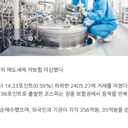
관의 매도세에 약보합 마감했다.
4.23포인트(0.59%) 하락한 2405.27에 거래를 마쳤다
405.96포인트로 출발한 코스피는 장중 보합권에서 등락을 반
매수했으며, 외국인과 기관이 각각 356억원, 35억원을 