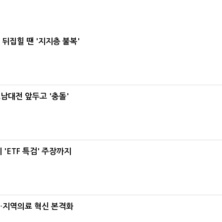
뒤집힐 땐 '지지층 불복'
호남대전 앞두고 '충돌'
'ETF 특검' 주장까지
…지역의료 혁신 본격화