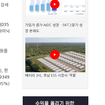
 강세
035
가입자 증가·AIDC 성장…SKT 2분기 성
하이닉
장 본궤도
억원을
),
천
배터리 3사, 호남 ESS 시장서 ‘격돌’
9349
.05%)