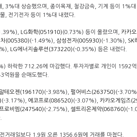
, 3%대 상승했으며, 종이목재, 철강금속, 기계 등이 1%대
물, 전기전자 등이 1%대 내렸다.
1.39%),
LG화학(051910)
(0.73%) 등이 올랐으며,
카카오(
차(005380)
(-1.49%),
삼성전자(005930)
(-1.30%),
SK
0%),
LG에너지솔루션(373220)
(-0.35%) 등은 내렸다.
8%) 하락한 712.26에 마감했다. 투자자별로 개인이 1592
43억원을 순매도했다.
알테오젠(196170)
(-3.98%),
펄어비스(263750)
(-3.70%
)
(-3.17%),
에코프로(086520)
(-3.07%),
카카오게임즈(2
프로비엠(247540)
(-2.75%),
셀트리온제약(068760)
(-1
.
거래일보다 1.9원 오른 1356.6원에 거래를 마쳤다.