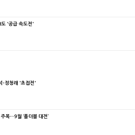
도 '공급 속도전'
-정청래 '초접전'
 주목…9월 ‘폴더블 대전’