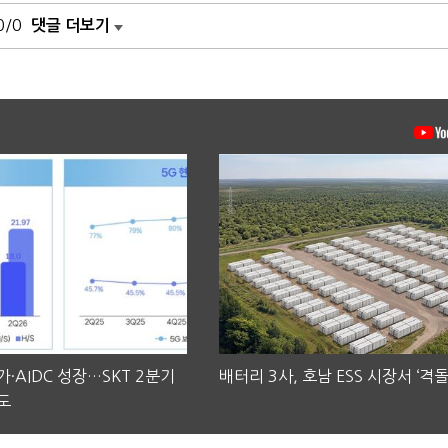
0/0
댓글 더보기
·AIDC 성장…SKT 2분기
배터리 3사, 호남 ESS 시장서 ‘격돌
도