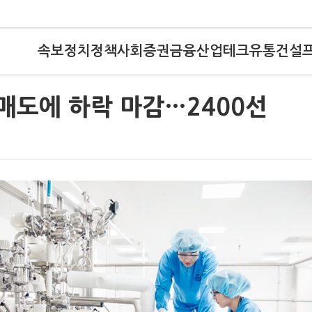
속보
정치
정책
사회
증권
금융
산업
테크
유통
건설
 매도에 하락 마감…2400선