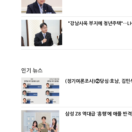
"강남사옥 부지에 청년주택"…LH
인기 뉴스
(정기여론조사)②당심·호남, 김민석
삼성 Z8 역대급 ‘흥행’에 애플 반격