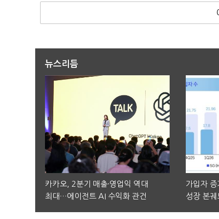
뉴스리듬
카카오, 2분기 매출·영업익 역대
가입자 증가
최대…에이전트 AI 수익화 관건
성장 본궤