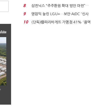
억달러에 '3% 성...
8
삼전닉스 “주주환원 확대 방안 마련”…
로이터에 성명...
9
영업익 늘린 LGU+…보안·AIDC '신사
업 드라이브'...
10
(단독)⑩파리바게뜨 가맹점 41% '용역
제빵기사 없어'…고...
’