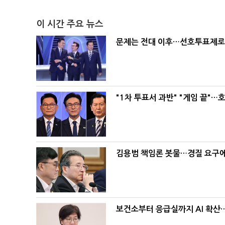
이 시간 주요 뉴스
문제는 전대 이후…선호투표제로 
"1차 투표서 과반" "게임 끝"…
김용범 책임론 봇물…경질 요구에 
보건소부터 응급실까지 AI 확산